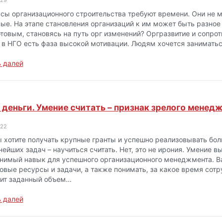
-29
сы организационного строительства требуют времени. Они не 
ые. На этапе становления организаций к им может быть разное
отовым, становясь на путь орг изменений? Оргразвитие и сопрот
 в НГО есть фаза высокой мотивации. Людям хочется заниматьс
 далей
 деньги. Умение считать – признак зрелого менед
-22
ы хотите получать крупные гранты и успешно реализовывать бол
нейших задач – научиться считать. Нет, это не ирония. Умение 
нимый навык для успешного организационного менеджмента. Ва
овые ресурсы и задачи, а также понимать, за какое время сот
ит заданный объем…
 далей