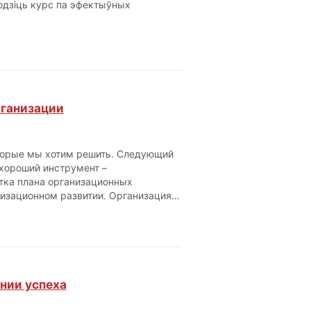
одзіць курс па эфектыўных
рганизации
которые мы хотим решить. Следующий
 хороший инструмент –
тка плана организационных
низационном развитии. Организация…
нии успеха