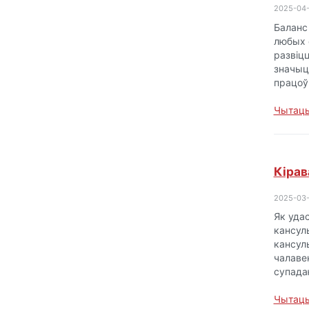
2025-04
Баланс 
любых 
развіцц
значыц
працо
Чытаць
Кірав
2025-03
Як уда
кансуль
кансул
чалаве
супада
Чытаць