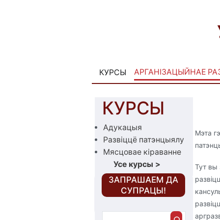
Skip
to
content
АРГАНІЗАЦЫЙНАЕ РА
КУРСЫ
КУРСЫ
Адукацыя
Мэта г
Развіццё патэнцыялу
патэнц
Мясцовае кіраванне
Усе курсы
>
Тут вы
‎ЗАПРАШАЕМ ДА
развіцц
СУПРАЦЫ!
кансул
развіцц
П
арграз