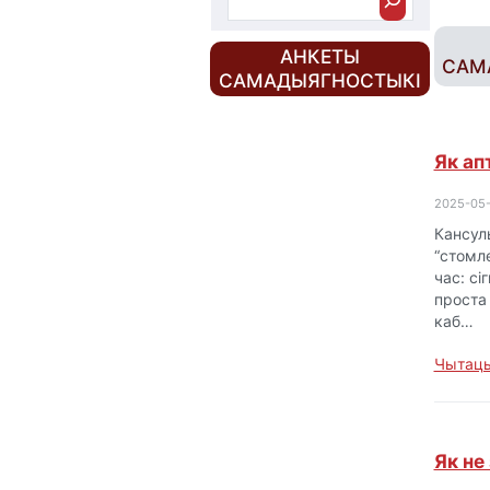
о
ш
АНКЕТЫ
САМ
у
САМАДЫЯГНОСТЫКІ
к
Як ап
2025-05
Кансул
“стомл
час: сі
проста 
каб…
Чытаць
Як не