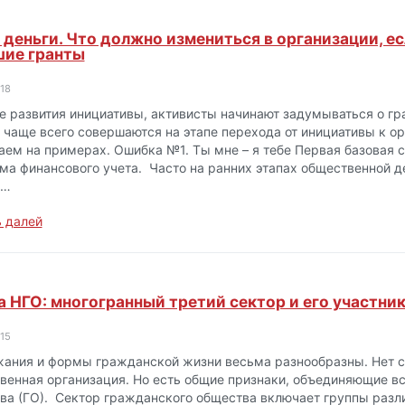
 деньги. Что должно измениться в организации, ес
шие гранты
18
е развития инициативы, активисты начинают задумываться о гр
 чаще всего совершаются на этапе перехода от инициативы к о
аем на примерах. Ошибка №1. Ты мне – я тебе Первая базовая 
ема финансового учета. Часто на ранних этапах общественной 
е…
 далей
 НГО: многогранный третий сектор и его участни
15
ания и формы гражданской жизни весьма разнообразны. Нет с
венная организация. Но есть общие признаки, объединяющие в
ва (ГО). Сектор гражданского общества включает группы разл