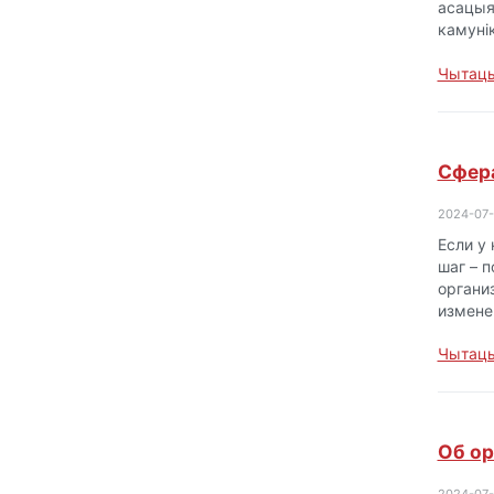
асацыя
камуні
Чытаць
Сфера
2024-07
Если у
шаг – п
органи
измене
Чытаць
Об ор