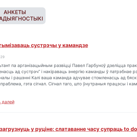
АНКЕТЫ
АДЫЯГНОСТЫКІ
тымізаваць сустрэчы у камандзе
-29
ьтант па арганізацыйным развіцці Павел Гарбуноў дзеліцца пра
енасць ад сустрэч” і накіраваць энергію каманды ў патрэбнае 
гналы і рашэнні Калі ваша каманда адчувае стомленасць ад бяск
праблема, гэта сігнал. Сігнал таго, што ўнутраныя працэсы і ка
 далей
 загрузнуць у руціне: слатаванне часу супраць to do