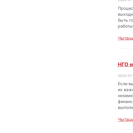
2024-07
Процес
выходн
быть г
работы
Чытаць
НГО и
2024-07
Если в
их важ
незаме
финанс
выполн
Чытаць