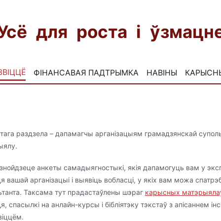
Усё для роста і ўзмац
ЗВІЦЦЁ
ФІНАНСАВАЯ ПАДТРЫМКА
НАВІНЫ
КАРЫСН
этага раздзела – дапамагчы арганізацыям грамадзянскай супольн
ыялу.
 знойдзеце анкеты самадыягностыкі, якія дапамогуць вам у эк
я вашай арганізацыі і выявіць вобласці, у якіх вам можа спатр
ьтанта. Таксама тут прадастаўлены шэраг
карысных матэрыяла
я, спасылкі на анлайн-курсы і бібліятэку тэкстаў з апісаннем ін
віццём.