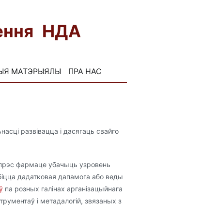
нення НДА
ЫЯ МАТЭРЫЯЛЫ
ПРА НАС
FB
INST
асці развівацца і дасягаць свайго
спрэс фармаце убачыць узровень
эбіцца дадатковая дапамога або веды
ў
па розных галінах арганізацыйнага
струментаў і метадалогій, звязаных з