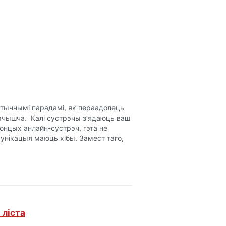
ктычнымі парадамі, як пераадолець
рэчышча. Калі сустрэчы з’ядаюць ваш
онцых анлайн-сустрэч, гэта не
мунікацыя маюць хібы. Замест таго,
 ліста