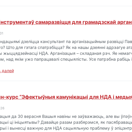
інструментаў самаразвіцця для грамадзскай арган
01
ндацыямі дзеліцца кансультант па арганізацыйным развіцці Па
о? Што для гэтага спатрэбіцца? Як на нашы дзеянні адрэагуе ат
ы жыццядзейнасці НДА. Арганізацыя – складаная рэч. Яе немаг
м, над якім ужо папрацавалі спецыялісты. Усе патрэбна рабіць і
 далей
н-курс “Эфектыўныя камунікацыі для НДА і меды
-26
рацыя да 30 верасня Вашыя навіны не заўважаюць, але вы ўпэўн
зацыі ці ініцыятывы? Давайце разам разбярэмся, як пасябравац
рыі і вынесці важную для НДА сацыяльную праблему ў эпіцэнтр