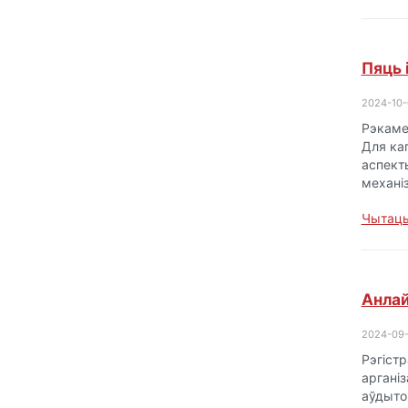
Пяць 
2024-10-
Рэкаме
Для каг
аспект
механіз
Чытаць
Анлай
2024-09
Рэгіст
аргані
аўдыто