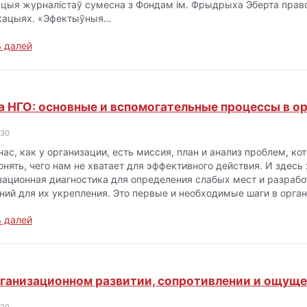
цыя журналістаў сумесна з Фондам ім. Фрыдрыха Эберта прав
кацыях. «Эфектыўныя…
 далей
 НГО: основные и вспомогательные процессы в о
-30
 нас, как у организации, есть миссия, план и анализ проблем, 
онять, чего нам не хватает для эффективного действия. И здесь
зационная диагностика для определения слабых мест и разрабо
ний для их укрепления. Это первые и необходимые шаги в орга
 далей
ганизационном развитии, сопротивлении и ощуще