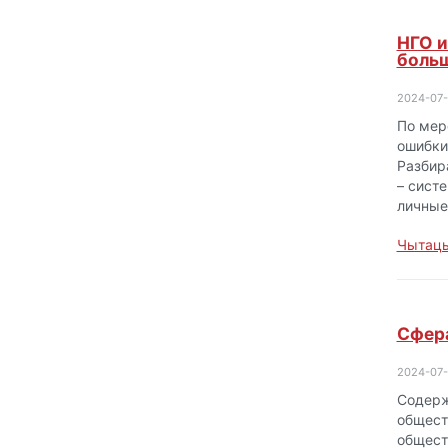
НГО и
боль
2024-07-
По мер
ошибки
Разбир
– сист
личны
Чытаць
Сфера
2024-07-
Содерж
общест
общест