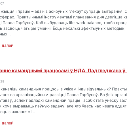
-07
жыцця і працы – адзін з асноўных “лекаў” супраць выгарання, с
сферах. Практычнымі інструментамі планавання дня дзеліцца к
і Павел Гарбуноў. Каб выбудаваць life-work balance, трэба пра
ь засвоіць чатыры ўменні: Ёсць некалькі эфектыўных методык, 
ўных…
 далей
анне каманднымі працэсамі ў НДА. Падгледжана ў 
-28
сканаліць камандныя працэсы з улікам індывідуальных? Практы
тант па арганізацыйным развіцці Павел Гарбуноў. Ва ўсіх аргані
ьтаваў, аспект адладкі каманднай працы і асабістага ўнеску за
к хоча вырашыць пэўную задачу, але яго ўвесь час нешта адцяг
юць з чаканнямі…
 далей