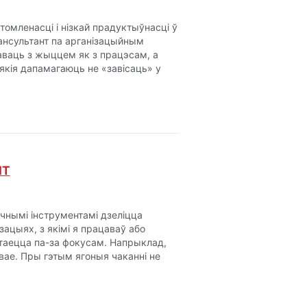
томленасці і нізкай прадуктыўнасці ў
ансультант па арганізацыйным
цаваць з жыццем як з працэсам, а
якія дапамагаюць не «завісаць» у
IT
чнымі інструментамі дзеліцца
зацыях, з якімі я працаваў або
стаецца па-за фокусам. Напрыклад,
вае. Пры гэтым ягоныя чаканні не