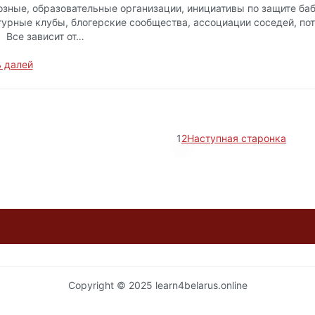
озные, образовательные организации, инициативы по защите баб
турные клубы, блогерские сообщества, ассоциации соседей, по
. Все зависит от…
 далей
1
2
Наступная старонка
Copyright © 2025 learn4belarus.online