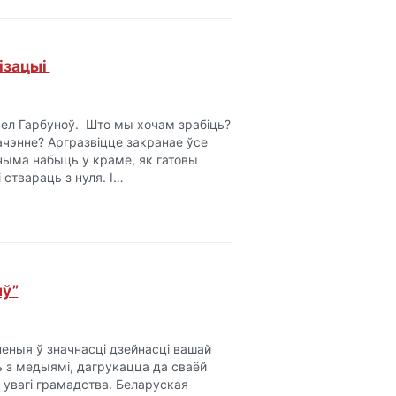
ізацыі
вел Гарбуноў. Што мы хочам зрабіць?
ачэнне? Аргразвіцце закранае ўсе
чыма набыць у краме, як гатовы
 ствараць з нуля. І…
яў”
еныя ў значнасці дзейнасці вашай
ь з медыямі, дагрукацца да сваёй
 увагі грамадства. Беларуская