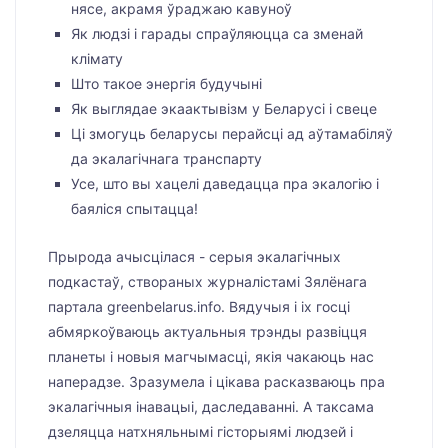
нясе, акрамя ўраджаю кавуноў
Як людзі і гарады спраўляюцца са зменай
клімату
Што такое энергія будучыні
Як выглядае экаактывізм у Беларусі і свеце
Ці змогуць беларусы перайсці ад аўтамабіляў
да экалагічнага транспарту
Усе, што вы хацелі даведацца пра экалогію і
баяліся спытацца!
Прырода ачысцілася - серыя экалагічных
подкастаў, створаных журналістамі Зялёнага
партала greenbelarus.info. Вядучыя і іх госці
абмяркоўваюць актуальныя трэнды развіцця
планеты і новыя магчымасці, якія чакаюць нас
наперадзе. Зразумела і цікава расказваюць пра
экалагічныя інавацыі, даследаванні. А таксама
дзеляцца натхняльнымі гісторыямі людзей і