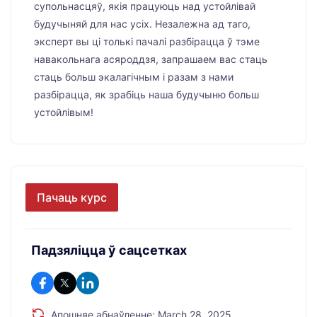
супольнасцяў, якія працуюць над устойлівай
будучыняй для нас усіх. Незалежна ад таго,
эксперт вы ці толькі пачалі разбірацца ў тэме
навакольнага асяроддзя, запрашаем вас стаць
стаць больш экалагічным і разам з нами
разбірацца, як зрабіць наша будучыню больш
устойлівым!
Пачаць курс
Падзяліцца ў сацсетках
Апошняе абнаўленне: March 28, 2025