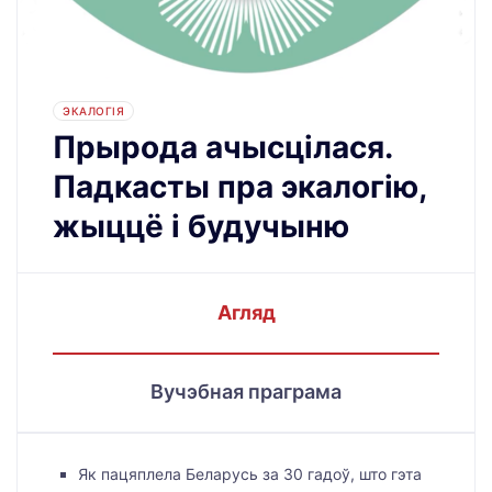
ЭКАЛОГІЯ
Прырода ачысцілася.
Падкасты пра экалогію,
жыццё і будучыню
Агляд
Вучэбная праграма
Як пацяплела Беларусь за 30 гадоў, што гэта