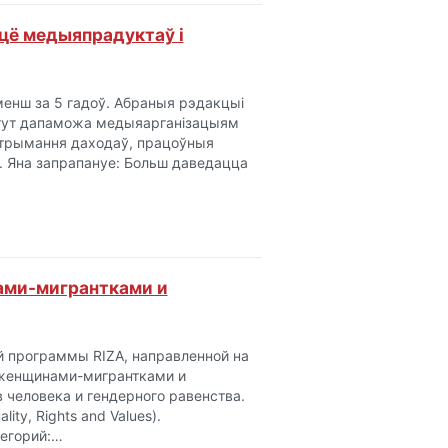
цё медыяпрадуктаў і
енш за 5 гадоў. Абраныя рэдакцыі
ытут дапаможа медыяарганізацыям
 атрымання даходаў, працоўныя
. Яна запрапануе: Больш даведацца
ами-мигрантками и
й программы RIZA, направленной на
 женщинами-мигрантками и
человека и гендерного равенства.
ty, Rights and Values).
тегорий:…