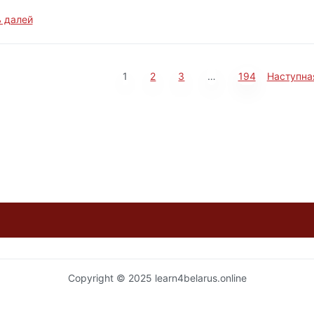
 далей
1
2
3
…
194
Наступна
Copyright © 2025 learn4belarus.online