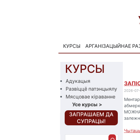
Skip
to
content
КУРСЫ
АРГАНІЗАЦЫЙНАЕ РА
КУРСЫ
Адукацыя
ЗАПІ
Развіццё патэнцыялу
2026-07-
Мясцовае кіраванне
Ментарс
Усе курсы
>
абмерк
МОЖНА 
‎ЗАПРАШАЕМ ДА
залежн
СУПРАЦЫ!
Чытаць
П