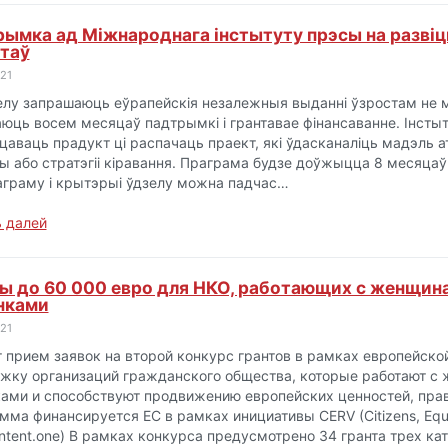
ымка ад Міжнароднага інстытуту прэсы на развіц
таў
21
елу запрашаюць еўрапейскія незалежныя выданні ўзростам не м
юць восем месяцаў падтрымкі і грантавае фінансаванне. Інст
цаваць прадукт ці распачаць праект, які ўдасканаліць мадэль
ы або стратэгіі кіравання. Праграма будзе доўжыцца 8 месяцаў
аграму і крытэрыі ўдзелу можна падчас…
 далей
ы до 60 000 евро для НКО, работающих с женщин
нками
21
 прием заявок на второй конкурс грантов в рамках европейско
жку организаций гражданского общества, которые работают с
ами и способствуют продвижению европейских ценностей, прав 
ма финансируется ЕС в рамках инициативы CERV (Citizens, Equali
ontent.one) В рамках конкурса предусмотрено 34 гранта трех ка