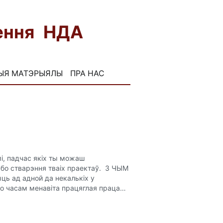
нення НДА
ЫЯ МАТЭРЫЯЛЫ
ПРА НАС
FB
INST
мі, падчас якіх ты можаш
або стварэння тваіх праектаў. З ЧЫМ
ь ад адной да некалькіх у
бо часам менавіта працяглая праца…