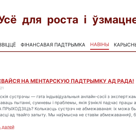
Усё для роста і ўзмац
НАВІНЫ
ЗВІЦЦЁ
ФІНАНСАВАЯ ПАДТРЫМКА
КАРЫСН
СВАЙСЯ НА МЕНТАРСКУЮ ПАДТРЫМКУ АД РАДА!
21
кія сустрэчы — гэта індывідуальныя анлайн-сэсіі з эксперт:ка
аваць пытанні, сумневы і праблемы, якія ўзніклі падчас працы 
ПРЫХОДЗІЦЬ? Колькасць сустрэч не абмежаваная: іх можа быц
асці ад твайго запыту. Мы наўмысна не ставім абмежаванняў, 
 далей