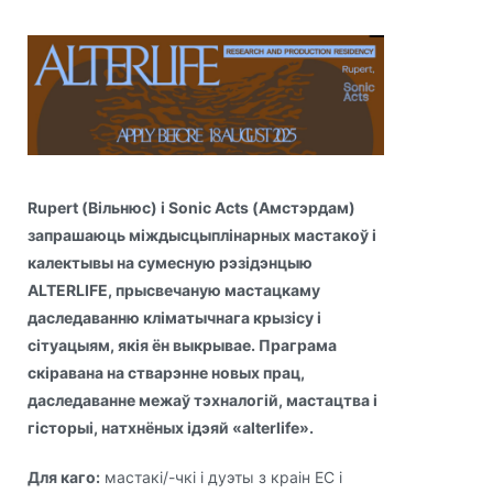
Rupert (Вільнюс) і Sonic Acts (Амстэрдам)
запрашаюць міждысцыплінарных мастакоў і
калектывы на сумесную рэзідэнцыю
ALTERLIFE, прысвечаную мастацкаму
даследаванню кліматычнага крызісу і
сітуацыям, якія ён выкрывае. Праграма
скіравана на стварэнне новых прац,
даследаванне межаў тэхналогій, мастацтва і
гісторыі, натхнёных ідэяй «alterlife».
Для каго:
мастакі/-чкі і дуэты з краін ЕС і