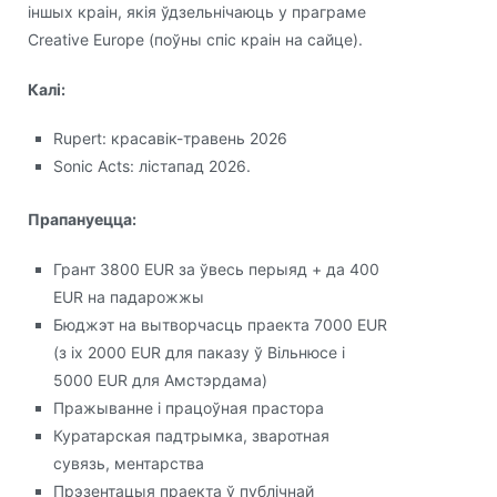
іншых краін, якія ўдзельнічаюць у праграме
Creative Europe (поўны спіс краін на сайце).
Калі:
Rupert: красавік-травень 2026
Sonic Acts: лістапад 2026.
Прапануецца:
Грант 3800 EUR за ўвесь перыяд + да 400
EUR на падарожжы
Бюджэт на вытворчасць праекта 7000 EUR
(з іх 2000 EUR для паказу ў Вільнюсе і
5000 EUR для Амстэрдама)
Пражыванне і працоўная прастора
Куратарская падтрымка, зваротная
сувязь, ментарства
Прэзентацыя праекта ў публічнай