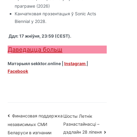
праграме (2026)
Канчатковая прэзентацыя ў Sonic Acts
Biennial у 2028.
Ддл: 17 жніўня, 23:59 (CEST).
Даведацца больш
Матэрыял sekktor.online |
Instagram
|
Facebook
Навігацыя
Финансовая поддержка
Шосты Летнік
Разнастайнасці –
независимых СМИ
па
дэдлайн 28 ліпеня
Беларуси в изгнании