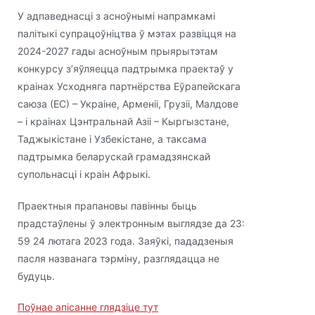
У адпаведнасці з асноўнымі напрамкамі
палітыкі супрацоўніцтва ў мэтах развіцця на
2024-2027 гады асноўным прыярытэтам
конкурсу з’яўляецца падтрымка праектаў у
краінах Усходняга партнёрства Еўрапейскага
саюза (ЕС) – Украіне, Арменіі, Грузіі, Малдове
– і краінах Цэнтральнай Азіі – Кыргызстане,
Таджыкістане і Узбекістане, а таксама
падтрымка беларускай грамадзянскай
супольнасці і краін Афрыкі.
Праектныя прапановы павінны быць
прадстаўлены ў электронным выглядзе да 23:
59 24 лютага 2023 года. Заяўкі, пададзеныя
пасля названага тэрміну, разглядацца не
будуць.
Поўнае апісанне глядзіце тут