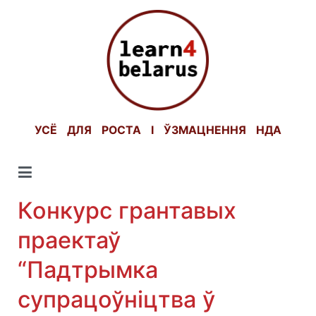
Skip
to
content
УСЁ ДЛЯ РОСТА І ЎЗМАЦНЕННЯ НДА
Конкурс грантавых
праектаў
“Падтрымка
супрацоўніцтва ў