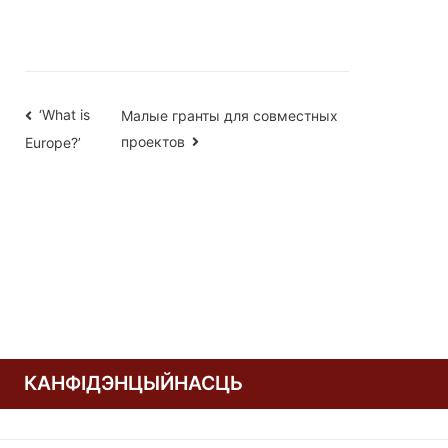
Навігацыя
‘What is
Малые гранты для совместных
проектов
Europe?’
па
запісах
КАНФІДЭНЦЫЙНАСЦЬ