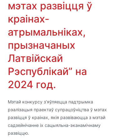
мэтах развіцця ў
краінах-
атрымальніках,
прызначаных
Латвійскай
Рэспублікай” на
2024 год.
Мэтай конкурсу з’яўляецца падтрымка
рэалізацыя праектаў супрацоўніцтва ў мэтах
развіцця ў краінах, якія развіваюцца з мэтай
садзейнічанне іх сацыяльна-эканамічнаму
развіццю.