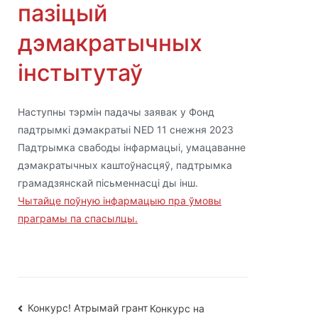
пазіцый
дэмакратычных
інстытутаў
Наступны тэрмін падачы заявак у Фонд
падтрымкі дэмакратыі NED 11 снежня 2023
Падтрымка свабоды інфармацыі, умацаванне
дэмакратычных каштоўнасцяў, падтрымка
грамадзянскай пісьменнасці ды інш.
Чытайце поўную інфармацыю пра ўмовы
праграмы па спасылцы.
Навігацыя
Конкурс! Атрымай грант
Конкурс на