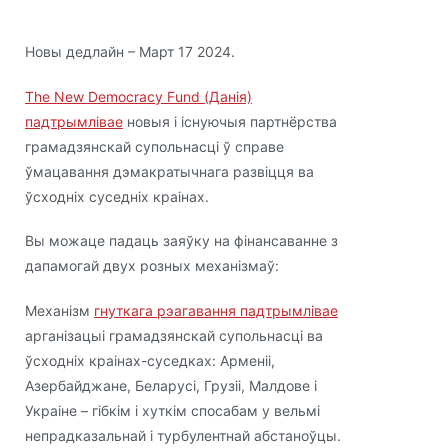
Новы дедлайн – Март 17 2024.
The New Democracy Fund (Данія)
падтрымлівае
новыя і існуючыя партнёрства
грамадзянскай супольнасці ў справе
ўмацавання дэмакратычнага развіцця ва
ўсходніх суседніх краінах.
Вы можаце падаць заяўку на фінансаванне з
дапамогай двух розных механізмаў:
Механізм
гнуткага рэагавання падтрымлівае
арганізацыі грамадзянскай супольнасці ва
ўсходніх краінах-суседках: Арменіі,
Азербайджане, Беларусі, Грузіі, Малдове і
Украіне – гібкім і хуткім спосабам у вельмі
непрадказальнай і турбулентнай абстаноўцы.