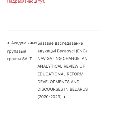
Падрабязнасці тут.
Навігацыя
Акадэмічныя
Базавае даследаванне
адукацыі Беларусі (ENG)
групавыя
па
NAVIGATING CHANGE: AN
гранты SALT
запісах
ANALYTICAL REVIEW OF
EDUCATIONAL REFORM
DEVELOPMENTS AND
DISCOURSES IN BELARUS
(2020-2023)