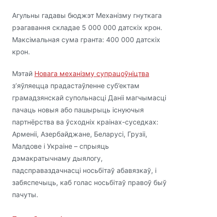
Агульны гадавы бюджэт Механізму гнуткага
рэагавання складае 5 000 000 датскіх крон.
Максімальная сума гранта: 400 000 датскіх
крон.
Мэтай
Новага механізму супрацоўніцтва
з’яўляецца прадастаўленне суб’ектам
грамадзянскай супольнасці Даніі магчымасці
пачаць новыя або пашырыць існуючыя
партнёрства ва ўсходніх краінах-суседках:
Арменіі, Азербайджане, Беларусі, Грузіі,
Малдове і Украіне – спрыяць
дэмакратычнаму дыялогу,
падсправаздачнасцi носьбітаў абавязкаў, і
забяспечыць, каб голас носьбiтаў правоў быў
пачуты.