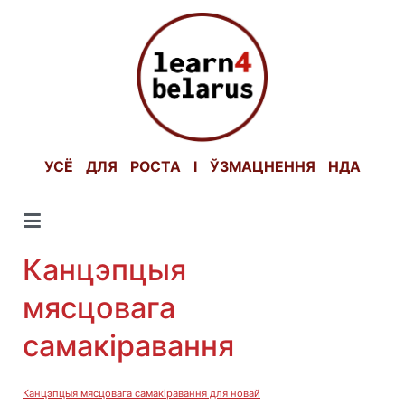
Skip
to
content
УСЁ ДЛЯ РОСТА І ЎЗМАЦНЕННЯ НДА
Канцэпцыя
мясцовага
самакіравання
Канцэпцыя мясцовага самакіравання для новай