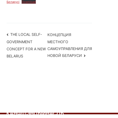
Беларусі
Download
Навігацыя
THE LOCAL SELF-
КОНЦЕПЦИЯ
МЕСТНОГО
GOVERNMENT
па
САМОУПРАВЛЕНИЯ ДЛЯ
CONCEPT FOR A NEW
запісах
НОВОЙ БЕЛАРУСИ
BELARUS
КАНФІДЭНЦЫЙНАСЦЬ