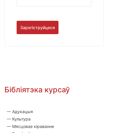
Зарэгіструйцеся
Бібліятэка курсаў
— Адукацыя
— Культура
— Мясцовае кіраванне