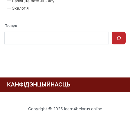
— Развіццё патэнцыялу
— Экалогія
Пошук
КАНФІДЭНЦЫЙНАСЦЬ
Copyright © 2025 learn4belarus.online