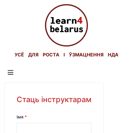
Skip
to
content
УСЁ ДЛЯ РОСТА І ЎЗМАЦНЕННЯ НДА
Стаць інструктарам
Імя
*