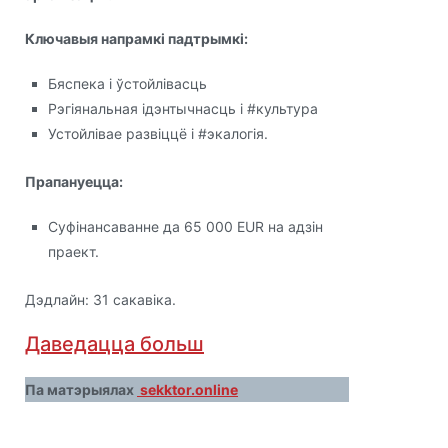
Ключавыя напрамкі падтрымкі:
Бяспека і ўстойлівасць
Рэгіянальная ідэнтычнасць і #культура
Устойлівае развіццё і #экалогія.
Прапануецца:
Cуфінансаванне да 65 000 EUR на адзін
праект.
Дэдлайн: 31 сакавіка.
Даведацца больш
Па матэрыялах
sekktor.online