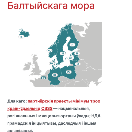
Балтыйскага мора
Для каго:
партнёрскія праекты мінімум трох
краін-ўдзельніц CBSS
— нацыянальныя,
рэгіянальныя і мясцовыя органы ўлады; НДА,
грамадскія ініцыятывы, даследчыя і іншыя
арганізацыі.