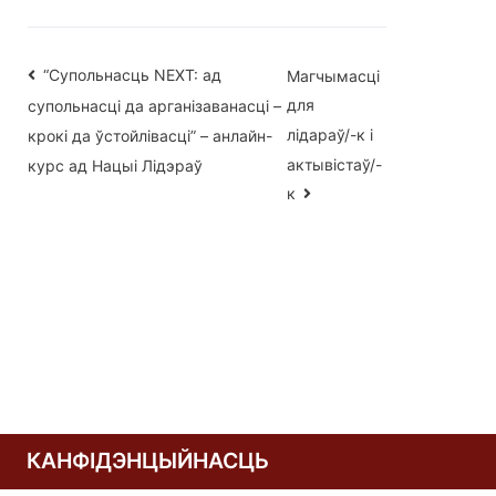
Навігацыя
“Супольнасць NEXT: ад
Магчымасці
для
супольнасці да арганізаванасці –
па
лідараў/-к і
крокі да ўстойлівасці” – анлайн-
запісах
актывістаў/-
курс ад Нацыі Лідэраў
к
КАНФІДЭНЦЫЙНАСЦЬ