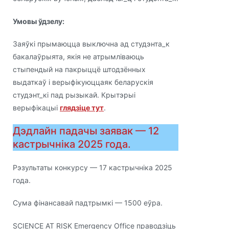
Умовы ўдзелу:
Заяўкі прымаюцца выключна ад студэнта_к
бакалаўрыята, якія не атрымліваюць
стыпендый на пакрыццё штодзённых
выдаткаў і верыфікуюццаяк беларускія
студэнт_кі пад рызыкай. Крытэрыі
верыфікацыі
глядзіце тут
.
Дэдлайн падачы заявак — 12
кастрычніка 2025 года.
Рэзультаты конкурсу — 17 кастрычніка 2025
года.
Сума фінансавай падтрымкі — 1500 еўра.
SCIENCE AT RISK Emergency Office праводзіць