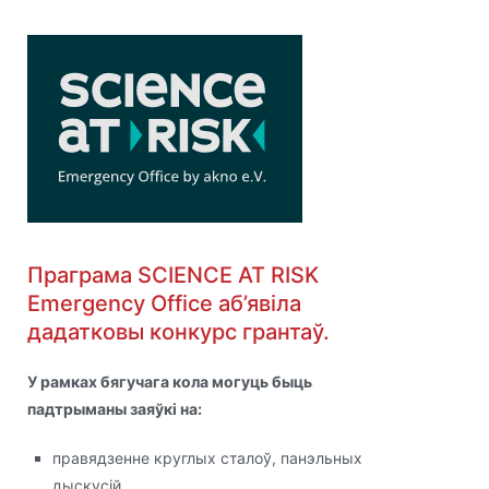
Праграма SCIENCE AT RISK
Emergency Office аб’явіла
дадатковы конкурс грантаў.
У рамках бягучага кола могуць быць
падтрыманы заяўкі на:
правядзенне круглых сталоў, панэльных
дыскусій,