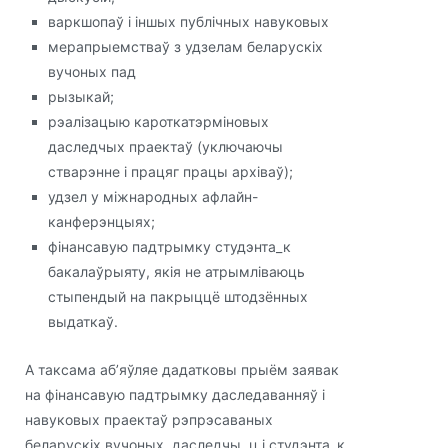
варкшопаў і іншых публічных навуковых
мерапрыемстваў з удзелам беларускіх
вучоных пад
рызыкай;
рэалізацыю кароткатэрміновых
даследчых праектаў (уключаючы
стварэнне і працяг працы архіваў);
удзел у міжнародных афлайн-
канферэнцыях;
фінансавую падтрымку студэнта_к
бакалаўрыяту, якія не атрымліваюць
стыпендый на пакрыццё штодзённых
выдаткаў.
А таксама аб’яўляе дадатковы прыём заявак
на фінансавую падтрымку даследаванняў і
навуковых праектаў рэпрэсаваных
беларускіх вучоных, даследчы_ц і студэнта_к.