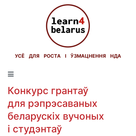
Skip
to
content
УСЁ ДЛЯ РОСТА І ЎЗМАЦНЕННЯ НДА
Конкурс грантаў
для рэпрэсаваных
беларускіх вучоных
і студэнтаў