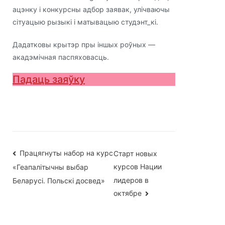
ацэнку і конкурсны адбор заявак, улічваючы
сітуацыю рызыкі і матывацыю студэнт_кі.
Дадатковы крытэр пры іншых роўных —
акадэмічная паспяховасць.
Падаць заяўку
Навігацыя
Працягнуты набор на курс
Старт новых
курсов Нации
«Геапалітычны выбар
па
лидеров в
Беларусі. Польскі досвед»
запісах
октябре