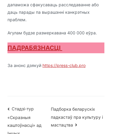
дапаможа сфакусаваць расследаванне або
даць парады па вырашэнні канкрэтных
праблем.
Агулам будзе размеркавана 400 000 еўра.
ПАДРАБЯЗНАСЦІ
За анонс дзякуй
https://press-club.pro
Навігацыя
Стадзі-тур
Падборка беларускіх
падкастаў пра культуру і
«Скразныя
па
мастацтва
каштоўнасці» ад
Іншых