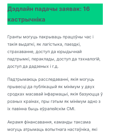
Дэдлайн падачы заявак: 16
кастрычніка
Гранты могуць пакрываць працоўны час і
такія выдаткі, як лагістыка, паездкі,
страхаванне, доступ да юрыдычнай
падтрымкі, пераклады, доступ да тэхналогій,
доступ да дадзеных і г.д.
Падтрымаюць расследаванні, якія могуць
прывесці да публікацый як мінімум у двух
сродках масавай інфармацыі, якія базуюцца ў
розных краінах, пры гэтым як мінімум адно з
іх павінна быць еўрапейскім СМІ.
Акрамя фінансавання, каманды таксама
могуць атрымаць вопытнага настаўніка, які