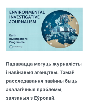
Падавацца могуць журналісты
і навінавыя агенцтвы. Тэмай
расследавання павінны быць
экалагічныя праблемы,
звязаныя з Еўропай.