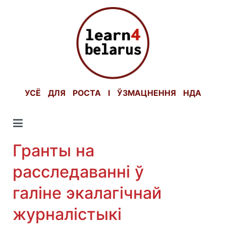
Skip
to
content
УСЁ ДЛЯ РОСТА І ЎЗМАЦНЕННЯ НДА
Гранты на
расследаванні ў
галіне экалагічнай
журналістыкі