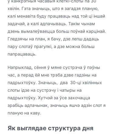
у канкрэтныя часавыя клеткі-слоты па 30
хвілін. Гэта значыць, што я загадзя планую,
калі менавіта буду працаваць над той ці іншай
задачай, а калі адпачываць. Такім чынам
дзень вымалеўваецца больш поўнай карцінай.
Гледзячы на план, я бачу, дзе лепш дадаць
пару слотаў прагулкі, а дзе можна больш
папрацаваць.
Напрыклад, сёння ў мяне сустрэча ў пэўны
час, а перад ёй мне трэба дзве гадзіны на
падрыхтоўку. Значыць, два 30-ці хвілінных
слоты ідзе на сустрэчу і чатыры на
падрыхтоўку. Хутчэй за ўсе захочацца
зрабіць адпачынак, значыць яшчэ адзін слот я
планую на каву.
Як выглядае структура дня