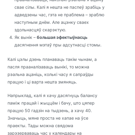
свае сілы. Калі я нешта не паспеў зрабіць у
адведзены час, гэта не праблема – зраблю
наступным днём. Але ацэнку сваех
здольнасцяў скарэктую.
Як вынік –
большая эфектыўнасць
дасягнення мэтаў пры адсутнасці стомы.
Калі цэлы дзень планаваць такім чынам, а
пасля прааналізаваць вынікі, то можна
рэальна ацаніць, колькі часу я сапраўды
працую і ці варта нешта змяняць.
Напрыклад, калі я хачу дасягнуць балансу
паміж працай і жыццём і бачу, што цяпер
працую 50 гадзін на тыдзень, а хачу 40.
Значыць, мяне проста не хапае на ўсе
праекты. Тады можна свядома
зарэзерваваць час у календары на