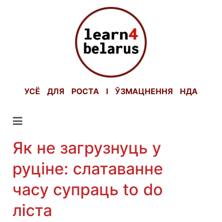
Skip
to
content
УСЁ ДЛЯ РОСТА І ЎЗМАЦНЕННЯ НДА
Як не загрузнуць у
руціне: слатаванне
часу супраць to do
ліста