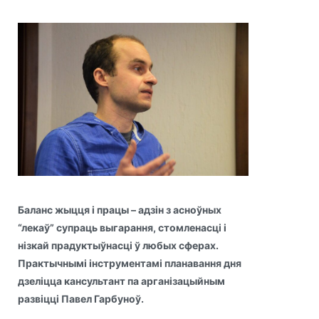
Баланс жыцця і працы – адзін з асноўных
“лекаў” супраць выгарання, стомленасці і
нізкай прадуктыўнасці ў любых сферах.
Практычнымі інструментамі планавання дня
дзеліцца кансультант па арганізацыйным
развіцці Павел Гарбуноў.