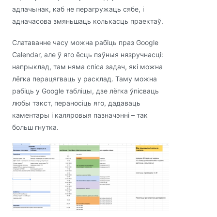
адпачынак, каб не перагружаць сябе, і
адначасова змяньшаць колькасць праектаў.
Слатаванне часу можна рабіць праз Google
Calendar, але ў яго ёсць пэўныя нязручнасці:
напрыклад, там няма спіса задач, які можна
лёгка перацягваць у расклад. Таму можна
рабіць у Google табліцы, дзе лёгка ўпісваць
любы тэкст, пераносіць яго, дадаваць
каментары і каляровыя пазначэнні – так
больш гнутка.