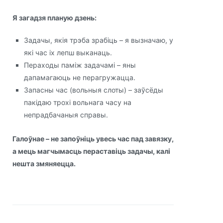
Я загадзя планую дзень:
Задачы, якія трэба зрабіць – я вызначаю, у
які час іх лепш выканаць.
Пераходы паміж задачамі – яны
дапамагаюць не перагружацца.
Запасны час (вольныя слоты) – заўсёды
пакідаю трохі вольнага часу на
непрадбачаныя справы.
Галоўнае – не запоўніць увесь час
пад завязку,
а мець магчымасць пераставіць задачы, калі
нешта змяняецца.