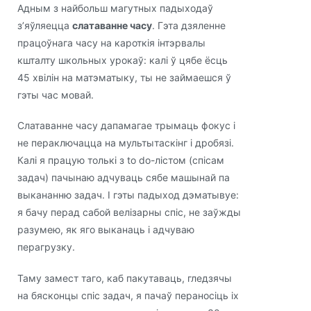
Адным з найбольш магутных падыходаў
з’яўляецца
слатаванне часу
. Гэта дзяленне
працоўнага часу на кароткія інтэрвалы
кшталту школьных урокаў: калі ў цябе ёсць
45 хвілін на матэматыку, ты не займаешся ў
гэты час мовай.
Слатаванне часу дапамагае трымаць фокус і
не пераключацца на мультытаскінг і дробязі.
Калі я працую толькі з to do-лістом (спісам
задач) пачынаю адчуваць сябе машынай па
выкананню задач. І гэты падыход дэматывуе:
я бачу перад сабой велізарны спіс, не заўжды
разумею, як яго выканаць і адчуваю
перагрузку.
Таму замест таго, каб пакутаваць, гледзячы
на бясконцы спіс задач, я пачаў пераносіць іх