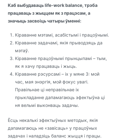
Каб выбудаваць life-work balance, трэба
працаваць з жыццем як з працэсам, а
значыць засвоіць чатыры ўменні:
Кіраванне мэтамі, асабістымі і працоўнымі.
Кіраванне задачамі, якія прыводзяць да
мэтаў.
Кіраванне працоўнымі прынцыпамі – тым,
як я хачу працаваць і жыць.
Кіраванне рэсурсамі – іх у мяне 3: мой
час, мая энэргія, мой фокус увагі.
Правільнае ці неправільнае іх
прыкладанне дапамагаюць эфектыўна ці
ня вельмі выконваць задачы.
Ёсць некалькі эфектыўных методык, якія
дапамагаюць не «завісаць» у працоўных
задачах і наладзіць баланс жыцця і працы.