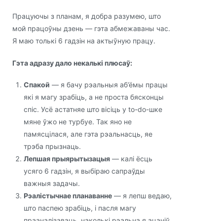
Працуючы з планам, я добра разумею, што
мой працоўны дзень — гэта абмежаваны час.
Я маю толькі 6 гадзін на актыўную працу.
Гэта адразу дало некалькі плюсаў:
Спакой
— я бачу рэальныя аб’ёмы працы
які я магу зрабіць, а не проста бясконцы
спіс. Усё астатняе што вісіць у to-do-шке
мяне ўжо не турбуе. Так яно не
памясцілася, але гэта рэальнасць, яе
трэба прызнаць.
Лепшая прыярытызацыя
— калі ёсць
усяго 6 гадзін, я выбіраю сапраўды
важныя задачы.
Рэалістычнае планаванне
— я лепш ведаю,
што паспею зрабіць, і пасля магу
прааналізаваць, наколькі рэальна я ацаніў