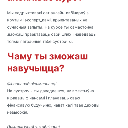
Мы падрыхтавалі сэт анлайн-вэбінараў з
крутымі эксперт_камі, арыентаваных на
сучасныя запыты. На курсе ты самастойна
зможаш праектаваць свой шлях і наведваць
толькі патрэбныя табе сустрэчы.
Чаму ты зможаш
навучыцца?
Фінансавай пісьменнасці
На сустрэчы ты даведаешся, як эфектыўна
кіраваць фінансамі і планаваць сваю
фінансавую будучыню, нават калі твае даходы
невысокія.
Псіхалагічнай устойлівасці