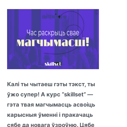
Калі ты чытаеш гэты тэкст, ты
ўжо супер! А курс “skillset” —
гэта твая магчымасць асвоіць
карысныя ўменні і пракачаць
сябе да новага ўзроўню. Цябе