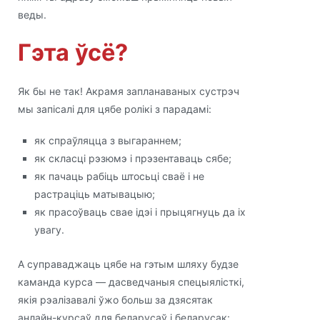
веды.
Гэта ўсё?
Як бы не так! Акрамя запланаваных сустрэч
мы запісалі для цябе ролікі з парадамі:
як спраўляцца з выгараннем;
як скласці рэзюмэ і прэзентаваць сябе;
як пачаць рабіць штосьці сваё і не
растраціць матывацыю;
як прасоўваць свае ідэі і прыцягнуць да іх
увагу.
А суправаджаць цябе на гэтым шляху будзе
каманда курса — дасведчаныя спецыялісткі,
якія рэалізавалі ўжо больш за дзясятак
анлайн-курсаў для беларусаў і беларусак: