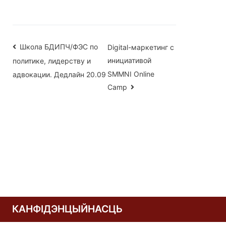
Навігацыя
Школа БДИПЧ/ФЭС по
Digital-маркетинг c
инициативой
политике, лидерству и
па
SMMNI Online
адвокации. Дедлайн 20.09
запісах
Camp
КАНФІДЭНЦЫЙНАСЦЬ