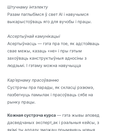
Штучнаму інтэлекту
Разам паглыбімся ў свет AI і навучымся
выкарыстоўваць яго для вучобы і працы.
Ассертыўнай камунікацыі
Асертыўнасць — гэта пра тое, як адстойваць
свае межы, казаць «не» і пры гэтым
захоўваць канструктыўныя адносіны з
людзьмі. І гэтаму можна навучыцца
Кар’ернаму прасоўванню
Сустрэчы пра парады, як скласці рэзюмэ,
пазбегнуць памылак і прасоўваць сябе на
рынку працы.
Кожная сустрэча курса
— гэта жывы аповед
дасведчаных эксперт_ак і рэальныя кейсы, з
якімі ты адразу зможаш прымяняць новыя