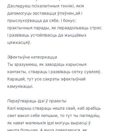
Даследуеш псіхалагічныя тэхнікі, якія
дапамогуць заставацца ўпэўнен_ай і
прыслухоўвацца да сябе. І бонус:
практычныя парады, як пераадольваць стрэс
і развіваць устойлівасць да жыццёвых
цяжкасцяў.
Эфектыўна нэтворкацца
Ты зразумееш, як заводзіць карысныя
кантакты, ствараць і развіваць сетку сувязяў.
Карацей, тут усе сакрэты эфектыўнай
камунікацыі.
Пераўтвараць ідэі ў праекты
Калі марыш ствараць нешта сваё, каб зрабіць
свет вакол сябе лепшым, то тут ты паглядзіш,
як нават маленькія ідэі могуць вырасці ў
нешта большае. А ячшэ даведаешся, як