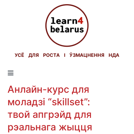
Skip
to
content
УСЁ ДЛЯ РОСТА І ЎЗМАЦНЕННЯ НДА
Анлайн-курс для
моладзі “skillset”:
твой апгрэйд для
рэальнага жыцця