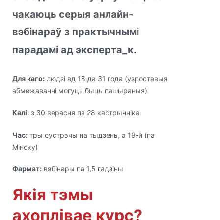
чакаюць серыя анлайн-
вэбінараў з практычнымі
парадамі ад эксперта_к.
Для каго:
людзі ад 18 да 31 года (узроставыя
абмежаванні могуць быць пашыраныя)
Калі:
з 30 верасня па 28 кастрычніка
Час:
тры сустрэчы на тыдзень, а 19-й (па
Мінску)
Фармат:
вэбінары па 1,5 гадзіны
Якія тэмы
ахоплівае курс?