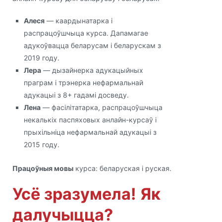
Алеся
— каардынатарка і
распрацоўшчыца курса. Дапамагае
адукоўвацца беларусам і беларускам з
2019 году.
Лера
— дызайнерка адукацыйных
праграм і трэнерка нефармальнай
адукацыі з 8+ гадамі досведу.
Лена
— фасілітатарка, распрацоўшчыца
некалькіх паспяховых анлайн-курсаў і
прыхільніца нефармальнай адукацыі з
2015 году.
Працоўныя мовы
курса: беларуская і руская.
Усё зразумела! Як
далучыцца?