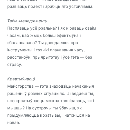
развіваць праект і зрабіць яго ўстойлівым.
Тайм-менеджменту
Паспяваць усё рэальна? І як кіраваць сваім
часам, каб жыць больш эфектыўна і
збалансавана? Ты даведаешся пра
інструменты і тэхнікі планавання часу,
расстаноўкі прыярытэтаў і ўсё гэта — без
стрэсу.
Крэатыўнасці
Майстэрства — гэта знаходзіць нечаканыя
рашэнні ў розных сітуацыях. Ці ведаеш ты,
што крэатыўнасць можна трэніраваць, як і
мышцы? На сустрэчы ты ўбачыш, як
прыдумляюцца крэатывы, і натхнішся на
новае.