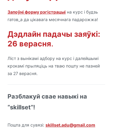
Запоўні форму рэгістрацыі
на курс і будзь
гатов_а да цікавага месячнага падарожжа!
Дэдлайн падачы заяўкі:
26 верасня
.
Ліст з вынікамі адбору на курс і далейшымі
крокамі прыляціць на тваю пошту не пазней
за 27 верасня.
Разблакуй свае навыкі на
“skillset”!
Пошта для сувязі:
skillset.adu@gmail.com