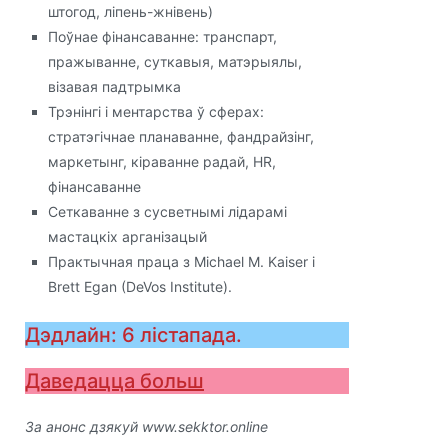
штогод, ліпень-жнівень)
Поўнае фінансаванне: транспарт,
пражыванне, суткавыя, матэрыялы,
візавая падтрымка
Трэнінгі і ментарства ў сферах:
стратэгічнае планаванне, фандрайзінг,
маркетынг, кіраванне радай, HR,
фінансаванне
Сеткаванне з сусветнымі лідарамі
мастацкіх арганізацый
Практычная праца з Michael M. Kaiser і
Brett Egan (DeVos Institute).
Дэдлайн: 6 лістапада.
Даведацца больш
За анонс дзякуй www.sekktor.online