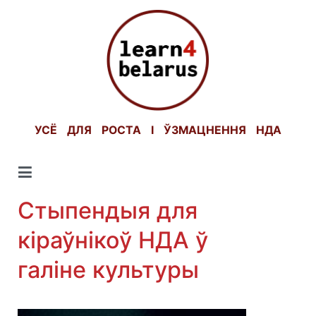
Skip
to
content
УСЁ ДЛЯ РОСТА І ЎЗМАЦНЕННЯ НДА
Стыпендыя для
кіраўнікоў НДА ў
галіне культуры