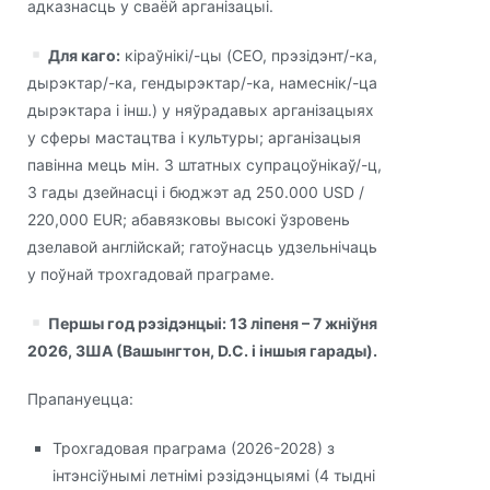
адказнасць у сваёй арганізацыі.
Для каго:
кіраўнікі/-цы (CEO, прэзідэнт/-ка,
дырэктар/-ка, гендырэктар/-ка, намеснік/-ца
дырэктара і інш.) у няўрадавых арганізацыях
у сферы мастацтва і культуры; арганізацыя
павінна мець мін. 3 штатных супрацоўнікаў/-ц,
3 гады дзейнасці і бюджэт ад 250.000 USD /
220,000 EUR; абавязковы высокі ўзровень
дзелавой англійскай; гатоўнасць удзельнічаць
у поўнай трохгадовай праграме.
Першы год рэзідэнцыі: 13 ліпеня – 7 жніўня
2026, ЗША (Вашынгтон, D.C. і іншыя гарады).
Прапануецца:
Трохгадовая праграма (2026-2028) з
інтэнсіўнымі летнімі рэзідэнцыямі (4 тыдні