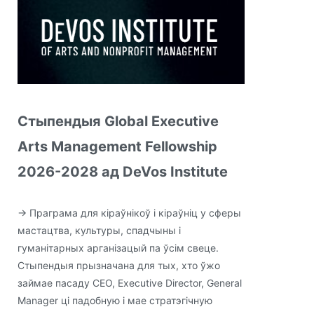
Стыпендыя Global Executive
Arts Management Fellowship
2026-2028 ад DeVos Institute
→ Праграма для кіраўнікоў і кіраўніц у сферы
мастацтва, культуры, спадчыны і
гуманітарных арганізацый па ўсім свеце.
Стыпендыя прызначана для тых, хто ўжо
займае пасаду CEO, Executive Director, General
Manager ці падобную і мае стратэгічную