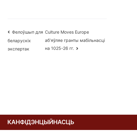
Навігацыя
Фелоўшып для
Culture Moves Europe
аб’яўляе гранты мабільнасці
беларускіх
па
на 1025-26 гг.
экспертак
запісах
КАНФІДЭНЦЫЙНАСЦЬ