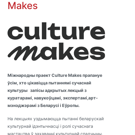
Makes
Міжнародны праект Culture Makes прапануе
ўсім, хто цікавіцца пытаннямі сучаснай
культуры запісы адкрытых лекцый з
куратарамі, навукоўцамі, экспертамі,арт-
мэнэджэрамі з Беларусі і Еўропы.
На лекцыях уздымаюцца пытанні беларускай
культурнай ідэнтычнасці і ролі сучаснага
мастацтва ў захаванні культурнай спадчыны.