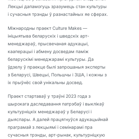
Лекцыі дапамогуць зразумець стан культуры
і сучасныя трэнды ў разнастайных яе сферах.
Міжнародны праект Culture Makes —
ініцыятыва беларускіх і шведскіх арт-
менеджараў, прысвечаная адукацыі,
кааперацыі і абмену досведам паміж
беларускімі менеджарамі культуры. Да
ўдзелу ў праекце былі запрошаныя эксперты
з Беларусі, Швецыі, Польшчы і ЗША, і кожны з
іх прыўнёс свой унікальны досвед.
Праект стартаваў у траўні 2023 года з
шырокага даследавання патрэбаў і выклікаў
культурніцкіх менеджараў у Беларусі і
дыяспары. А далей працягнуўся адукацыйнай
праграмай з лекцыямі і семінарамі пра
сучасныя трэнды, арт-рынак, культурніцкую