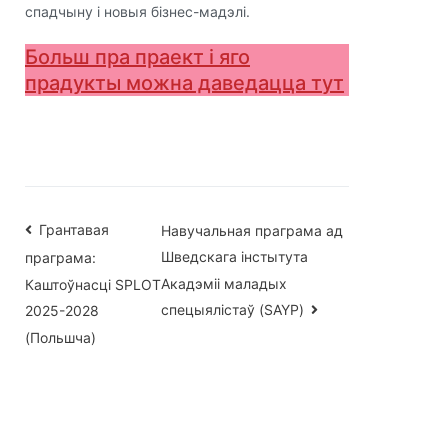
спадчыну і новыя бізнес-мадэлі.
Больш пра праект і яго
прадукты можна даведацца тут
Навігацыя
Грантавая
Навучальная праграма ад
Шведскага інстытута
праграма:
па
Акадэміі маладых
Каштоўнасці SPLOT
запісах
спецыялістаў (SAYP)
2025-2028
(Польшча)