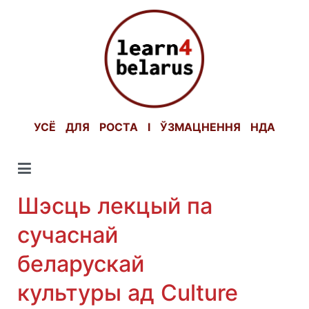
Skip
to
content
УСЁ ДЛЯ РОСТА І ЎЗМАЦНЕННЯ НДА
Шэсць лекцый па
сучаснай
беларускай
культуры ад Culture