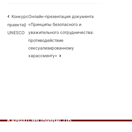
Навігацыя
Конкурс
Онлайн-презентация документа
«Принципы безопасного и
праектаў
па
уважительного сотрудничества:
UNESCO
запісах
противодействие
сексуализированному
харассменту»
КАНФІДЭНЦЫЙНАСЦЬ