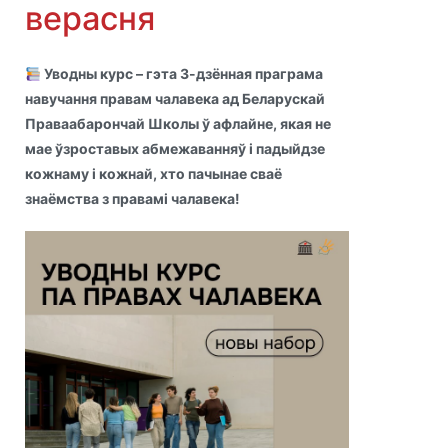
верасня
Уводны курс – гэта 3-дзённая праграма
навучання правам чалавека ад Беларускай
Праваабарончай Школы ў афлайне, якая не
мае ўзроставых абмежаванняў і падыйдзе
кожнаму і кожнай, хто пачынае сваё
знаёмства з правамі чалавека!