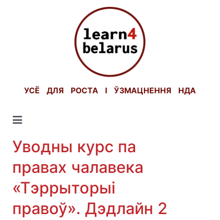
Skip
to
content
УСЁ ДЛЯ РОСТА І ЎЗМАЦНЕННЯ НДА
Уводны курс па
правах чалавека
«Тэррыторыі
правоў». Дэдлайн 2