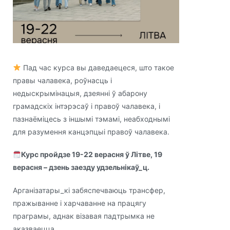
Пад час курса вы даведаецеся, што такое
правы чалавека, роўнасць і
недыскрымінацыя, дзеянні ў абарону
грамадскіх інтэрэсаў і правоў чалавека, і
пазнаёміцесь з іншымі тэмамі, неабходнымі
для разумення канцэпцыі правоў чалавека.
Курс пройдзе 19-22 верасня ў Літве, 19
верасня – дзень заезду удзельнікаў_ц.
Арганізатары_кі забяспечваюць трансфер,
пражыванне і харчаванне на працягу
праграмы, аднак візавая падтрымка не
аказваецца.