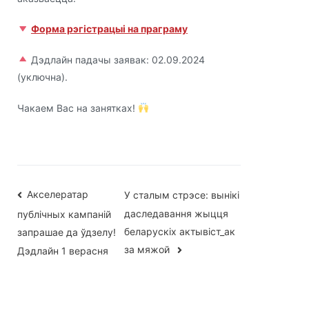
Форма рэгістрацыі на праграму
Дэдлайн падачы заявак: 02.09.2024
(уключна).
Чакаем Вас на занятках!
Навігацыя
Акселератар
У сталым стрэсе: вынікі
даследавання жыцця
публічных кампаній
па
беларускіх актывіст_ак
запрашае да ўдзелу!
запісах
за мяжой
Дэдлайн 1 верасня