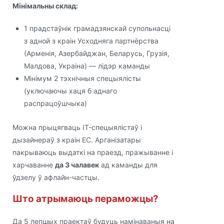
Мінімальны склад:
1 прадстаўнік грамадзянскай супольнасці
з адной з краін Усходняга партнёрства
(Арменія, Азербайджан, Беларусь, Грузія,
Малдова, Украіна) — лідэр каманды
Мінімум 2 тэхнічныя спецыялісты
(уключаючы хаця б аднаго
распрацоўшчыка)
Можна прыцягваць IT-спецыялістаў і
дызайнераў з краін ЕС. Арганізатары
пакрываюць выдаткі на праезд, пражыванне і
харчаванне
да 3 чалавек
ад каманды для
ўдзелу ў афлайн-частцы.
Што атрымаюць пераможцы?
Да 5 лепшых праектаў будуць намінаваныя на