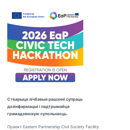
Стварыце лічбавыя рашэнні супраць
дэзінфармацыі і падтрымайце
грамадзянскую супольнасць.
Праект Eastern Partnership Civil Society Facility