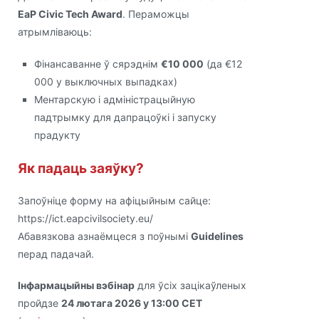
EaP Civic Tech Award
. Пераможцы
атрымліваюць:
Фінансаванне ў сярэднім
€10 000
(да €12
000 у выключных выпадках)
Ментарскую і адміністрацыйную
падтрымку для дапрацоўкі і запуску
прадукту
Як падаць заяўку?
Запоўніце форму на афіцыйным сайце:
https://ict.eapcivilsociety.eu/
Абавязкова азнаёмцеся з поўнымі
Guidelines
перад падачай.
Інфармацыйны вэбінар
для ўсіх зацікаўленых
пройдзе
24 лютага 2026 у 13:00 CET