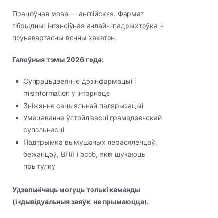
Працоўная мова — англійская. Фармат
гібрыдны: інтэнсіўная анлайн-падрыхтоўка +
поўнавартасны вочны хакатон.
Галоўныя тэмы 2026 года:
Супрацьдзеянне дэзінфармацыі і
misinformation у інтэрнэце
Зніжэнне сацыяльнай палярызацыі
Умацаванне ўстойлівасці грамадзянскай
супольнасці
Падтрымка вымушаных перасяленцаў,
бежанцаў, ВПЛ і асоб, якія шукаюць
прытулку
Удзельнічаць могуць толькі каманды
(індывідуальныя заяўкі не прымаюцца).