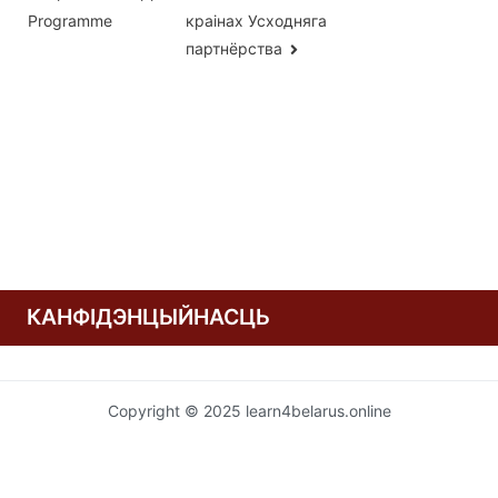
запісах
краінах Усходняга
Programme
партнёрства
КАНФІДЭНЦЫЙНАСЦЬ
Copyright © 2025 learn4belarus.online