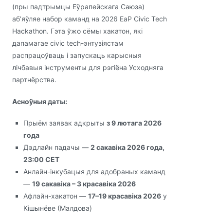
(пры падтрымцы Еўрапейскага Саюза)
аб’яўляе набор каманд на 2026 EaP Civic Tech
Hackathon. Гэта ўжо сёмы хакатон, які
дапамагае civic tech-энтузіястам
распрацоўваць і запускаць карысныя
лічбавыя інструменты для рэгіёна Усходняга
партнёрства.
Асноўныя даты:
Прыём заявак адкрыты
з 9 лютага 2026
года
Дэдлайн падачы —
2 сакавіка 2026 года,
23:00 CET
Анлайн-інкубацыя для адобраных каманд
—
19 сакавіка – 3 красавіка 2026
Афлайн-хакатон —
17–19 красавіка 2026
у
Кішынёве (Малдова)