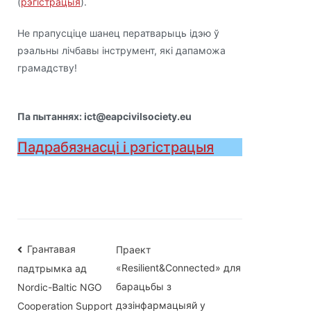
(
рэгістрацыя
).
Не прапусціце шанец ператварыць ідэю ў
рэальны лічбавы інструмент, які дапаможа
грамадству!
Па пытаннях: ict@eapcivilsociety.eu
Падрабязнасці і рэгістрацыя
Навігацыя
Грантавая
Праект
«Resilient&Connected» для
падтрымка ад
па
барацьбы з
Nordic-Baltic NGO
дэзінфармацыяй у
Cooperation Support