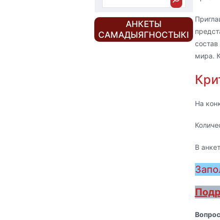
Пригла
АНКЕТЫ
предст
САМАДЫЯГНОСТЫКІ
состав
мира. 
Кри
На кон
Количес
В анкет
Запо
Подр
Вопрос