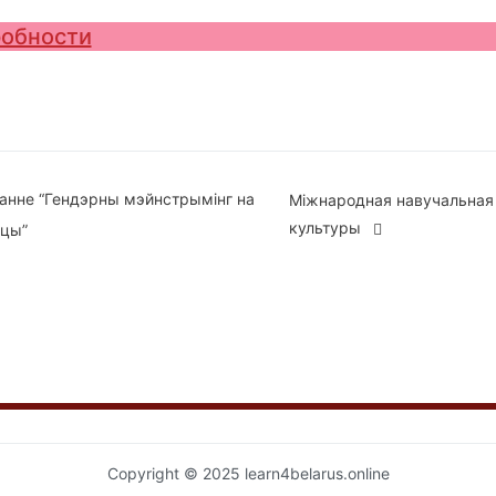
обности
вігацыя
анне “Гендэрны мэйнстрымінг на
Міжнародная навучальная
культуры
цы”
ісах
Copyright © 2025 learn4belarus.online