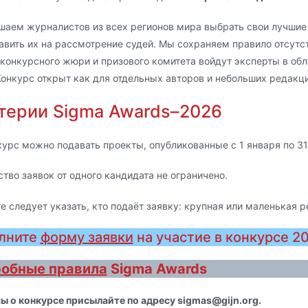
шаем журналистов из всех регионов мира выбрать свои лучшие 
авить их на рассмотрение судей. Мы сохраняем правило отсутст
 конкурсного жюри и призового комитета войдут эксперты в обл
Конкурс открыт как для отдельных авторов и небольших редакци
терии Sigma Awards–2026
курс можно подавать проекты, опубликованные с 1 января по 31
тво заявок от одного кандидата не ограничено.
е следует указать, кто подаёт заявку: крупная или маленькая 
лните
форму заявки
на участие в конкурсе 2
обные правила
Sigma Awards
ы о конкурсе присылайте по адресу sigmas@gijn.org.