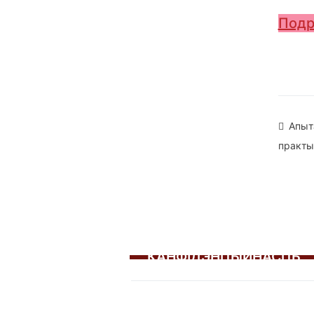
Подр
На
Апыт
практы
па
зап
КАНФІДЭНЦЫЙНАСЦЬ