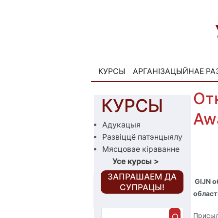
Skip
to
content
КУРСЫ
АРГАНІЗАЦЫЙНАЕ РА
От
КУРСЫ
Aw
Адукацыя
Развіццё патэнцыялу
Мясцовае кіраванне
Усе курсы
>
‎ЗАПРАШАЕМ ДА
GIJN о
СУПРАЦЫ!
област
Пошук
Присыл