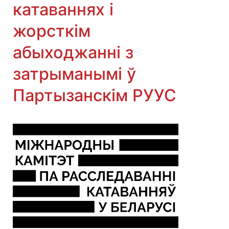
катаваннях і
жорсткім
абыходжанні з
затрыманымі ў
Партызанскім РУУС