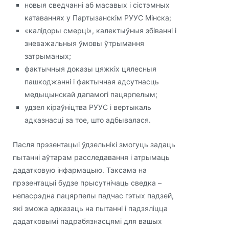
новыя сведчанні аб масавых і сістэмных
катаваннях у Партызанскім РУУС Мінска;
«калідоры смерці», калектыўныя збіванні і
зневажальныя ўмовы ўтрымання
затрыманых;
фактычныя доказы цяжкіх цялесныя
пашкоджанні і фактычная адсутнасць
медыцынскай дапамогі пацярпелым;
удзел кіраўніцтва РУУС і вертыкаль
адказнасці за тое, што адбывалася.
Пасля прэзентацыі ўдзельнікі змогуць задаць
пытанні аўтарам расследавання і атрымаць
дадатковую інфармацыю. Таксама на
прэзентацыі будзе прысутнічаць сведка –
непасрэдна пацярпелы падчас гэтых падзей,
які зможа адказаць на пытанні і падзяліцца
дадатковымі падрабязнасцямі для вашых