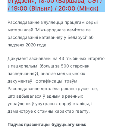
студзеня, 18:00 (Варшава, СЭТ)
/ 19:00 (Вільня) / 20:00 (Мінск)
Расследаванне з’яўляецца працягам серыі
матэрыялаў “Міжнароднага камітэта па
расследаванні катаванняў у Беларусі” аб
падзеях 2020 года.
Дакумент заснаваны на 43 глыбінных інтэрв’ю
з пацярпелымі (больш за 500 старонак
пасведчанняў), аналізе медыцынскіх
дакументаў і фотафіксацыі траўм.
Расследаванне дэталёва рэканструюе тое,
што адбывалася ў адным з раённых
упраўленняў унутраных спраў сталіцы, і
дэманструе сістэмны характар ​​гвалту.
Падчас прэзентацыі будуць агучаны: