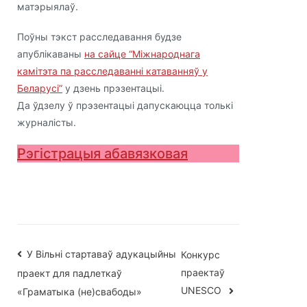
матэрыялаў.
Поўны тэкст расследавання будзе
апублікаваны
на сайце “Міжнароднага
камітэта па расследаванні катаванняў у
Беларусі”
у дзень прэзентацыі.
Да ўдзелу ў прэзентацыі дапускаюцца толькі
журналісты.
Рэгістрацыя абавязковая
Навігацыя
У Вільні стартаваў адукацыйны
Конкурс
праектаў
праект для падлеткаў
па
UNESCO
«Граматыка (не)свабоды»