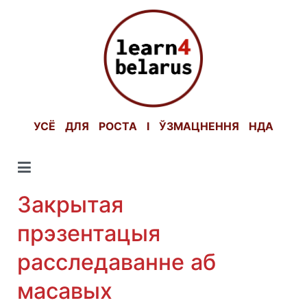
Skip
to
content
УСЁ ДЛЯ РОСТА І ЎЗМАЦНЕННЯ НДА
Закрытая
прэзентацыя
расследаванне аб
масавых