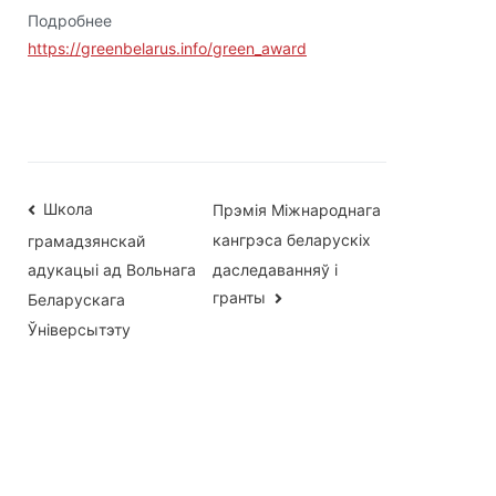
Подробнее
https://greenbelarus.info/green_award
Навігацыя
Школа
Прэмія Міжнароднага
кангрэса беларускіх
грамадзянскай
па
даследаванняў і
адукацыі ад Вольнага
запісах
гранты
Беларускага
Ўніверсытэту