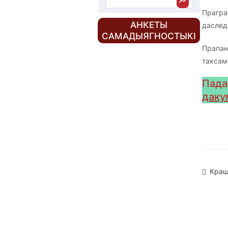
Прагра
АНКЕТЫ
даслед
САМАДЫЯГНОСТЫКІ
Прапан
таксам
Пада
даку
На
Краш
па
зап