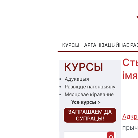
Skip
to
content
КУРСЫ
АРГАНІЗАЦЫЙНАЕ РА
Ст
КУРСЫ
ім
Адукацыя
Развіццё патэнцыялу
Мясцовае кіраванне
Усе курсы
>
‎ЗАПРАШАЕМ ДА
Адкр
СУПРАЦЫ!
прыч
Пошук