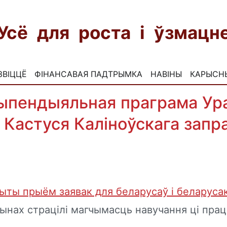
Усё для роста і ўзмац
ЗВІЦЦЁ
ФІНАНСАВАЯ ПАДТРЫМКА
НАВІНЫ
КАРЫСН
ыпендыяльная праграма Ур
я Кастуся Каліноўскага запр
ыты прыём заявак для беларусаў і беларуса
ынах страцілі магчымасць навучання ці прац