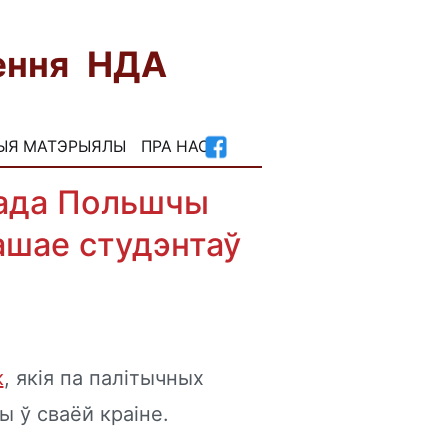
нення НДА
FB
INST
ЫЯ МАТЭРЫЯЛЫ
ПРА НАС
ада Польшчы
ашае студэнтаў
к
, якія па палітычных
ы ў сваёй краіне.