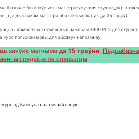
ма ўключае бакалаўрыят і магістратуру (для студэнт_ак), а так
чы_ц з дыпломам магістра або спецыяліст_ак да 35 гадоў).
уецца штомесячная стыпендыя памерам 1800 PLN для студэнт_а
а курс польскай мовы для абодвух напрамкаў.
ць заяўку магчыма
да 15 траўня
.
Падрабязна
менты глядзіце па спасылцы
вігацыя
-курс ад Кампуса палітычнай навукі
ісах