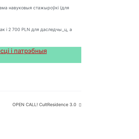
сама навуковыя стажыроўкі (для
к і 2 700 PLN для даследчы_ц, а
сці і патрэбныя
OPEN CALL! CultResidence 3.0