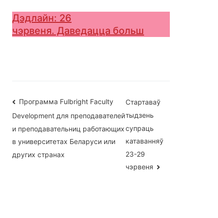
Дэдлайн: 26
чэрвеня. Даведацца больш
Навігацыя
Программа Fulbright Faculty
Стартаваў
тыдзень
Development для преподавателей
па
супраць
и преподавательниц работающих
запісах
катаванняў
в университетах Беларуси или
23-29
других странах
чэрвеня