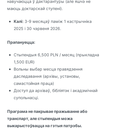
навучаюцца ў дактарантуры (але яшчэ не
маюць доктарскай ступені).
Калі:
3-9 месяцаў паміж 1 кастрычніка
2025 і 30 чэрвеня 2026.
Прапануецца:
Стыпендыя 6,500 PLN / месяц (прыкладна
1,500 EUR)
Вольны выбар месца правядзення
даследавання (архівы, установы,
самастойная праца)
Доступ да архіваў, бібліятэк і акадэмічнай
супольнасці.
Праграма не пакрывае пражыванне або
транспарт, але стыпендыя можа
выкарыстоўвацца на гэтыя патрэбы.