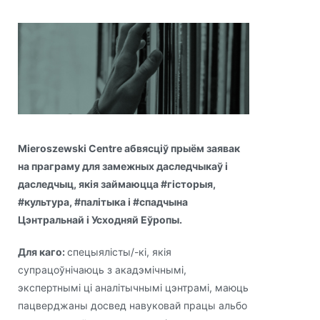
Mieroszewski Centre абвясціў прыём заявак
на праграму для замежных даследчыкаў і
даследчыц, якія займаюцца #гісторыя,
#культура, #палітыка і #спадчына
Цэнтральнай і Усходняй Еўропы.
Для каго:
спецыялісты/-кі, якія
супрацоўнічаюць з акадэмічнымі,
экспертнымі ці аналітычнымі цэнтрамі, маюць
пацверджаны досвед навуковай працы альбо