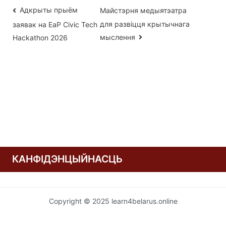
Навігацыя
Адкрыты прыём
Майстэрня медыятэатра
для развіцця крытычнага
заявак на EaP Civic Tech
па
мыслення
Hackathon 2026
запісах
КАНФІДЭНЦЫЙНАСЦЬ
Copyright © 2025 learn4belarus.online