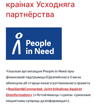
краінах Усходняга
партнёрства
Чэшская арганізацыя People in Need пры
фінансавай падтрымцы Еўрапейскага Саюза
абвясціла аб старце новага рэгіянальнага праекта
«
Resilient&Connected: Joint Initiatives Against
Disinformation»
(«Устойлівасць і сувязь: сумесныя
ініцыятывы супраць дэзінфармацыі»).