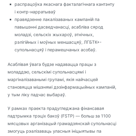
распрацоўка якаснага факталагічнага кантэнту
і контр-нарратываў
правядзенне лакалізаваных кампаній па
павышэнні дасведчанасці, асабліва сярод
моладзі, сельскіх жыхароў, этнічных,
рэлігійных і моўных меншасцяў, ЛГБТК+-
супольнасцяў і перамешчаных асобаў.
Асаблівая ўвага будзе надавацца працы з
моладдзю, сельскімі супольнасцямі і
маргіналізаванымі групамі, якія найчасцей
становяцца мішэнямі дэзінфармацыйных кампаній,
у тым ліку падчас выбараў.
У рамках праекта прадугледжана фінансавая
падтрымка трэціх бакоў (FSTP) — больш за 1100
мясцовых арганізацый грамадзянскай супольнасці
змогуць рэалізаваць уласныя ініцыятывы па