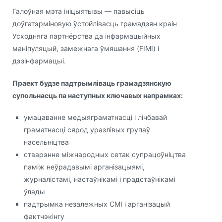
Галоўная мэта ініцыятывы — павысіць
доўгатэрміновую ўстойлівасць грамадзян краін
Усходняга партнёрства да інфармацыйных
маніпуляцый, замежнага ўмяшання (FIMI) і
дэзінфармацыі.
Праект будзе падтрымліваць грамадзянскую
супольнасць па наступных ключавых напрамках:
умацаванне медыяграматнасці і лічбавай
граматнасці сярод уразлівых групаў
насельніцтва
стварэнне міжнародных сетак супрацоўніцтва
паміж неўрадавымі арганізацыямі,
журналістамі, настаўнікамі і прадстаўнікамі
ўлады
падтрымка незалежных СМІ і арганізацый
фактчэкінгу