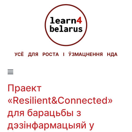
Skip
to
content
УСЁ ДЛЯ РОСТА І ЎЗМАЦНЕННЯ НДА
Праект
«Resilient&Connected»
для барацьбы з
дэзінфармацыяй у