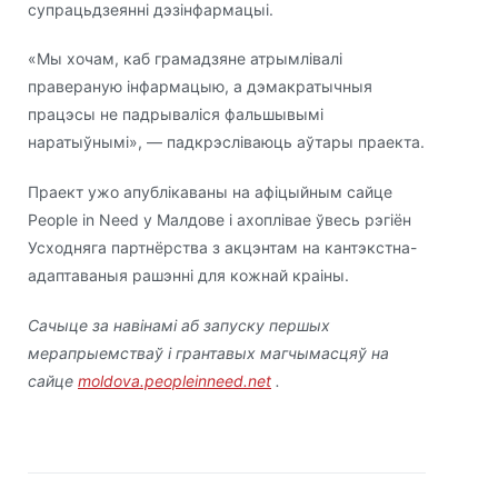
супрацьдзеянні дэзінфармацыі.
«Мы хочам, каб грамадзяне атрымлівалі
правераную інфармацыю, а дэмакратычныя
працэсы не падрываліся фальшывымі
наратыўнымі», — падкрэсліваюць аўтары праекта.
Праект ужо апублікаваны на афіцыйным сайце
People in Need у Малдове і ахоплівае ўвесь рэгіён
Усходняга партнёрства з акцэнтам на кантэкстна-
адаптаваныя рашэнні для кожнай краіны.
Сачыце за навінамі аб запуску першых
мерапрыемстваў і грантавых магчымасцяў на
сайце
moldova.peopleinneed.net
.