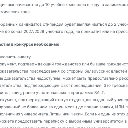
дия выплачивается до 10 учебных месяцев в году, в зависимос
емических года
обранных кандидатов стипендия будет выплачиваться до 2 учебн
е до конца 2027/2028 учебного года, не прекратит или не приос
астия в конкурсе необходимо:
аполнить анкету.
Документ, подтверждающий гражданство или бывшее гражданст
Доказательства преследования со стороны беларусских властей
ие доказательства недоступны, может быть предоставлено рек
детельства, подтверждающие факт преследования. Это требова
вител_ьниц, ранее участвовавших в программе SALT.
Документ, подтверждающий статус студент_ки, выданный универ
ированный не более чем за один месяц до подачи заявки, ИЛИ 
ислении из университета Литвы или Чехии. Если ни один из этих
можете предоставить переписку с выбранным университетом в к