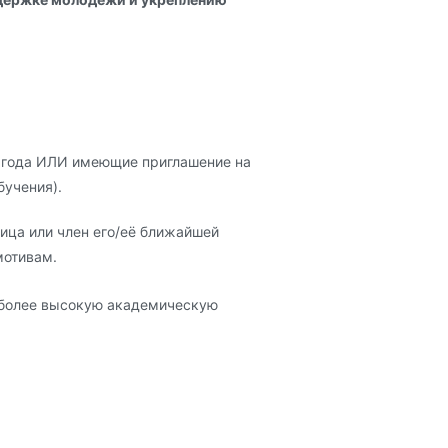
21 года ИЛИ имеющие приглашение на
бучения).
ница или член его/её ближайшей
мотивам.
а более высокую академическую