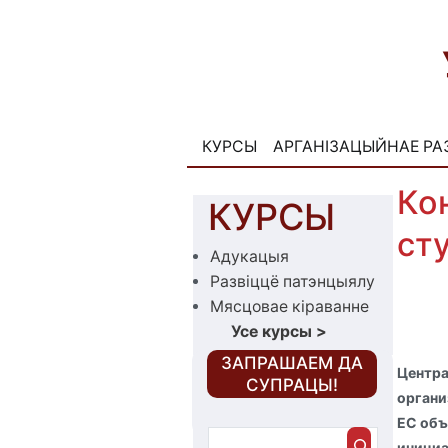
Skip
to
content
КУРСЫ
АРГАНІЗАЦЫЙНАЕ РА
Ко
КУРСЫ
ст
Адукацыя
Развіццё патэнцыялу
Мясцовае кіраванне
Усе курсы
>
‎ЗАПРАШАЕМ ДА
Центра
СУПРАЦЫ!
органи
ЕС объ
Пошук
инициа