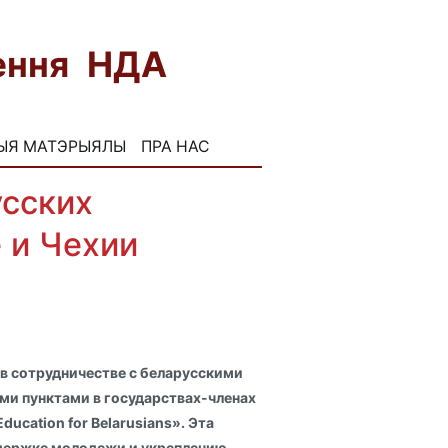
нення НДА
FB
INST
ЫЯ МАТЭРЫЯЛЫ
ПРА НАС
усских
 и Чехии
 в сотрудничестве с беларусскими
и пунктами в государствах-членах
ucation for Belarusians». Эта
держке молодежи и укреплению