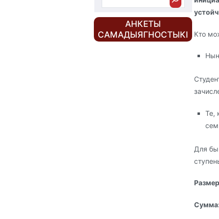
устойч
АНКЕТЫ
САМАДЫЯГНОСТЫКІ
Кто мо
Нын
Студен
зачисл
Те,
сем
Для бы
ступен
Размер
Сумма