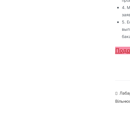
про
4. 
зая
5. 
вып
бак
Подр
На
Лаба
Вільню
па
зап