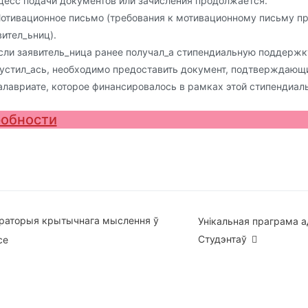
цесс подачи документов или зачисления продолжается.
Мотивационное письмо (требования к мотивационному письму п
вител_ьниц).
Если заявитель_ница ранее получал_а стипендиальную поддерж
устил_ась, необходимо предоставить документ, подтверждающ
алавриате, которое финансировалось в рамках этой стипендиа
обности
вігацыя
раторыя крытычнага мыслення ў
Унікальная праграма а
Студэнтаў
се
ісах