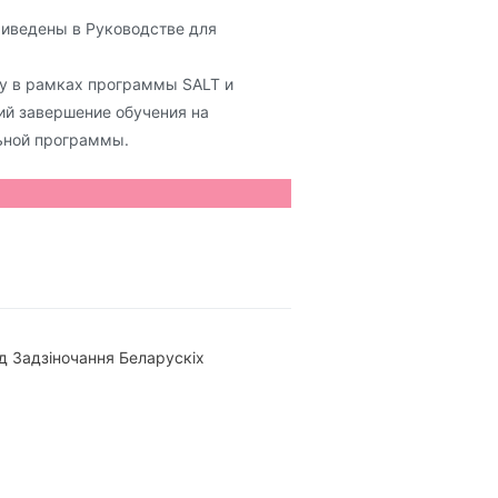
риведены в Руководстве для
ку в рамках программы SALT и
ий завершение обучения на
льной программы.
д Задзіночання Беларускіх