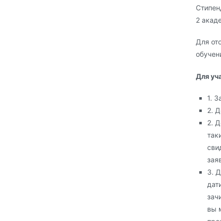
Стипен
2 акад
Для от
обучени
Для уч
1. З
2. 
2. 
так
сви
зая
3. 
дат
зач
вы 