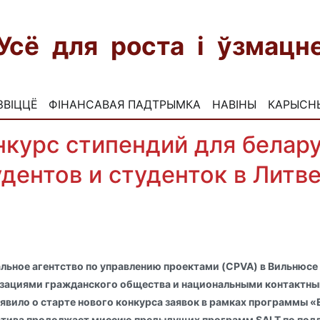
Усё для роста і ўзмац
ЗВІЦЦЁ
ФІНАНСАВАЯ ПАДТРЫМКА
НАВІНЫ
КАРЫСН
нкурс стипендий для белар
удентов и студенток в Литве
льное агентство по управлению проектами (CPVA) в Вильнюсе
зациями гражданского общества и национальными контактным
явило о старте нового конкурса заявок в рамках программы «Ed
тива продолжает миссию предыдущих программ SALT по под