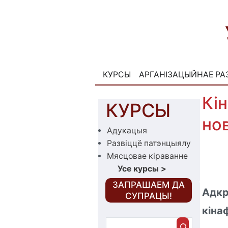
Skip
to
content
КУРСЫ
АРГАНІЗАЦЫЙНАЕ РА
Кі
КУРСЫ
но
Адукацыя
Развіццё патэнцыялу
Мясцовае кіраванне
Усе курсы
>
‎ЗАПРАШАЕМ ДА
Адкр
СУПРАЦЫ!
кіна
Пошук