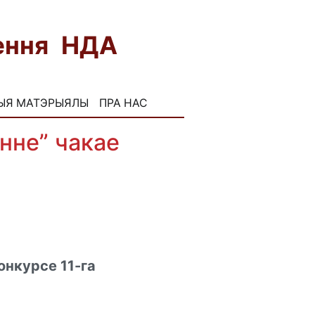
нення НДА
FB
INST
ЫЯ МАТЭРЫЯЛЫ
ПРА НАС
нне” чакае
онкурсе 11-га