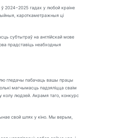
 ў 2024−2025 гадах у любой краіне
цыйныя, кароткаметражныя ці
асць субтытраў на англійскай мове
сова прадставіць неабходныя
лю гледачы пабачаць вашы працы
 толькі магчымасць падзяліцца сваім
у колу людзей. Акрамя таго, конкурс
чынае свой шлях у кіно. Мы верым,