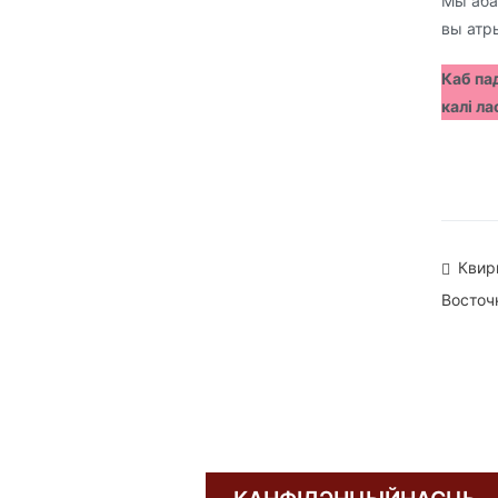
Мы абав
вы атр
Каб па
калі ла
На
Квир
Восточ
па
зап