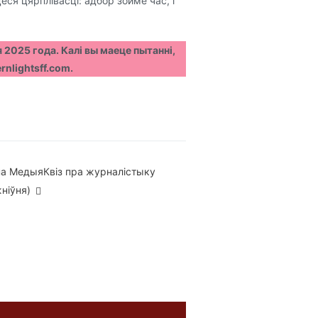
ся цярплівасці: адбор зойме час, і
я 2025 года. Калі вы маеце пытанні,
rnlightsff.com.
а МедыяКвіз пра журналістыку
ніўня)