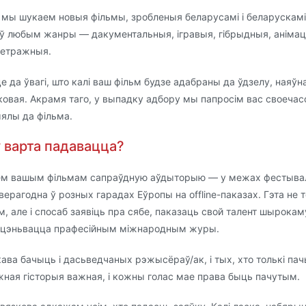
 мы шукаем новыя фільмы, зробленыя беларусамі і беларускамі
і ў любым жанры — дакументальныя, ігравыя, гібрыдныя, аніма
етражныя.
 да ўвагі, што калі ваш фільм будзе адабраны да ўдзелу, наяўн
ковая. Акрамя таго, у выпадку адбору мы папросім вас своеча
ялы да фільма.
 варта падавацца?
м вашым фільмам сапраўдную аўдыторыю — у межах фестыва
і верагодна ў розных гарадах Еўропы на offline-паказах. Гэта не
, але і спосаб заявіць пра сябе, паказаць свой талент шырокам
ацэньвацца прафесійным міжнародным журы.
ава бачыць і дасьведчаных рэжысёраў/ак, і тых, хто толькі па
жная гісторыя важная, і кожны голас мае права быць пачутым.