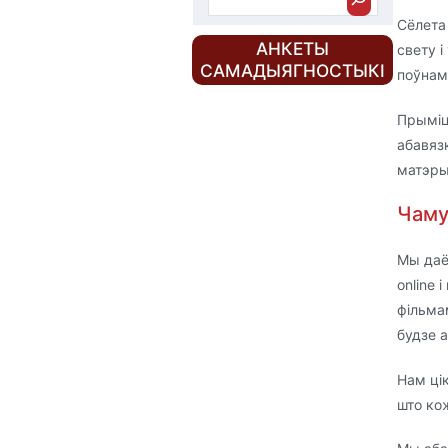
Сёлета
АНКЕТЫ
свету 
САМАДЫЯГНОСТЫКІ
поўнам
Прыміце
абавяз
матэры
Чаму
Мы даё
online 
фільмам
будзе 
Нам цік
што ко