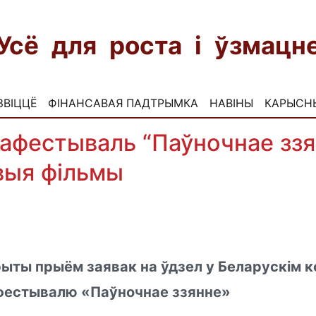
Усё для роста і ўзмац
ЗВІЦЦЁ
ФІНАНСАВАЯ ПАДТРЫМКА
НАВІНЫ
КАРЫСН
нафестываль “Паўночнае ззя
выя фільмы
ыты прыём заявак на ўдзел у Беларускім к
фестывалю «Паўночнае ззянне»