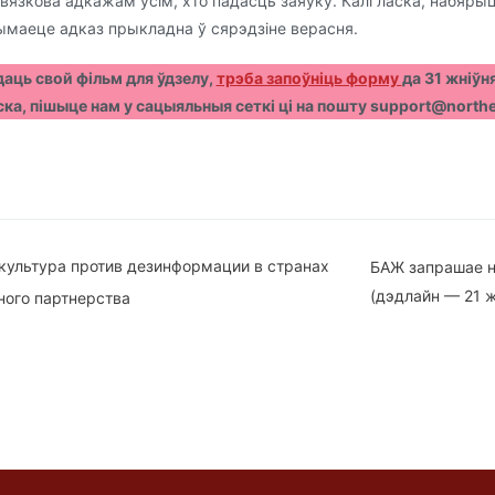
язкова адкажам усім, хто падасць заяўку. Калі ласка, набярыце
ымаеце адказ прыкладна ў сярэдзіне верасня.
даць свой фільм для ўдзелу,
трэба запоўніць форму
да 31 жніўн
ска, пішыце нам у сацыяльныя сеткі ці на пошту support@northe
вігацыя
культура против дезинформации в странах
БАЖ запрашае н
(дэдлайн — 21 ж
ного партнерства
ісах