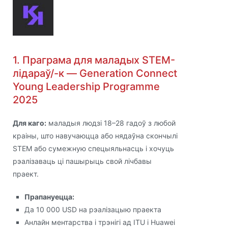
1. Праграма для маладых STEM-
лідараў/-к — Generation Connect
Young Leadership Programme
2025
Для каго:
маладыя людзі 18–28 гадоў з любой
краіны, што навучаюцца або нядаўна скончылі
STEM або сумежную спецыяльнасць і хочуць
рэалізаваць ці пашырыць свой лічбавы
праект.
Прапануецца:
Да 10 000 USD на рэалізацыю праекта
Анлайн ментарства і трэнігі ад ITU і Huawei