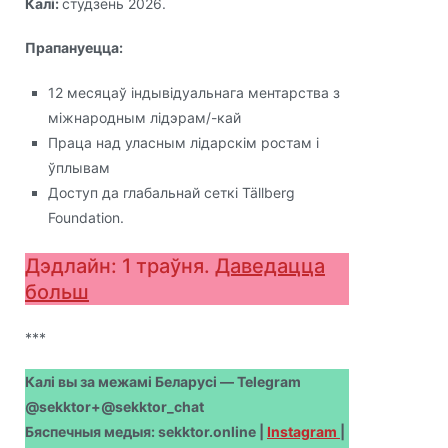
Калі:
студзень 2026.
Прапануецца:
12 месяцаў індывідуальнага ментарства з
міжнародным лідэрам/-кай
Праца над уласным лідарскім ростам і
ўплывам
Доступ да глабальнай сеткі Tällberg
Foundation.
Дэдлайн: 1 траўня.
Даведацца
больш
***
Калі вы за межамі Беларусі — Telegram
@sekktor+@sekktor_chat
Бяспечныя медыя: sekktor.online |
Instagram
|