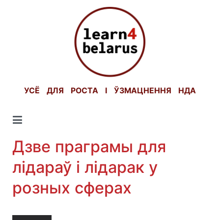
Skip
to
content
УСЁ ДЛЯ РОСТА І ЎЗМАЦНЕННЯ НДА
Дзве праграмы для
лідараў і лідарак у
розных сферах