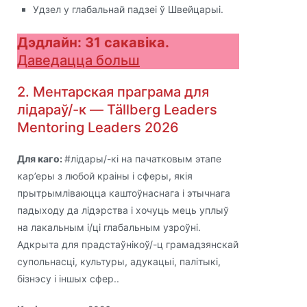
Удзел у глабальнай падзеі ў Швейцарыі.
Дэдлайн: 31 сакавіка.
Даведацца больш
2. Ментарская праграма для
лідараў/-к — Tällberg Leaders
Mentoring Leaders 2026
Для каго:
#лідары/-кі на пачатковым этапе
кар’еры з любой краіны і сферы, якія
прытрымліваюцца каштоўнаснага і этычнага
падыходу да лідэрства і хочуць мець уплыў
на лакальным і/ці глабальным узроўні.
Адкрыта для прадстаўнікоў/-ц грамадзянскай
супольнасці, культуры, адукацыі, палітыкі,
бізнэсу і іншых сфер..