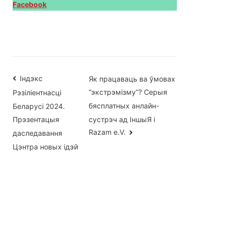
Facebook
Навігацыя
Індэкс
Як працаваць ва ўмовах
“экстрэмізму”? Серыя
Рэзіліентнасці
па
бясплатных анлайн-
Беларусі 2024.
запісах
сустрэч ад ІншыЯ і
Прэзентацыя
Razam e.V.
даследавання
Цэнтра новых ідэй