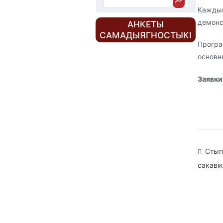
Каждый
демонс
АНКЕТЫ
САМАДЫЯГНОСТЫКІ
Програ
основн
Заявки
На
Стып
сакаві
па
зап