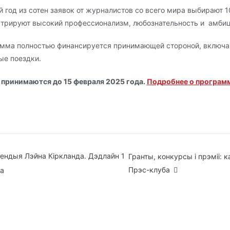
 год из сотен заявок от журналистов со всего мира выбирают 1
трируют высокий профессионализм, любознательность и амби
мма полностью финансируется принимающей стороной, включа
ые поездки.
 принимаются до 15 февраля 2025 года.
Подробнее о программ
вігацыя
ендыя Лэйна Кіркланда. Дэдлайн 1
Гранты, конкурсы і прэміі:
Прэс-клуба
ка
ісах