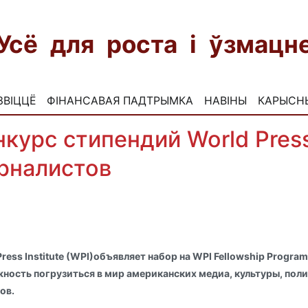
Усё для роста і ўзмац
ЗВІЦЦЁ
ФІНАНСАВАЯ ПАДТРЫМКА
НАВІНЫ
КАРЫСН
курс стипендий World Press 
рналистов
Press Institute (WPI)объявляет набор на WPI Fellowship Progra
ность погрузиться в мир американских медиа, культуры, поли
сов.