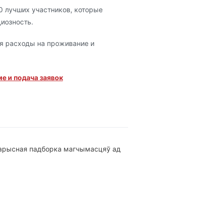
0 лучших участников, которые
циозность.
я расходы на проживание и
е и подача заявок
 карысная падборка магчымасцяў ад