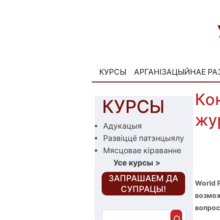
Skip
to
content
КУРСЫ
АРГАНІЗАЦЫЙНАЕ РА
Кон
КУРСЫ
жу
Адукацыя
Развіццё патэнцыялу
Мясцовае кіраванне
Усе курсы
>
‎ЗАПРАШАЕМ ДА
World 
СУПРАЦЫ!
возмож
вопро
Пошук