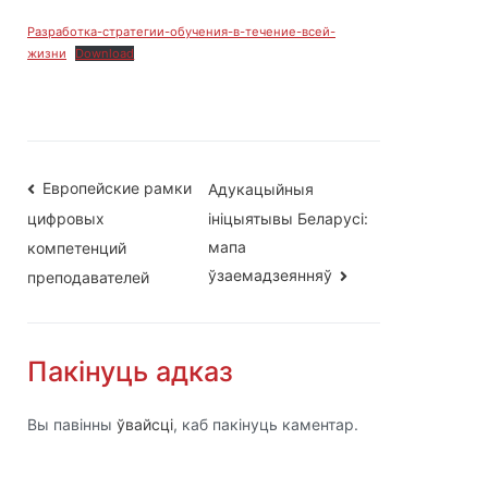
Разработка-стратегии-обучения-в-течение-всей-
жизни
Download
Навігацыя
Европейские рамки
Адукацыйныя
ініцыятывы Беларусі:
цифровых
па
мапа
компетенций
запісах
ўзаемадзеянняў
преподавателей
Пакінуць адказ
Вы павінны
ўвайсці
, каб пакінуць каментар.