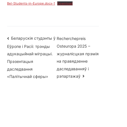
Bel-Students-in-Europe.docx-1
Download
Навігацыя
Беларускія студэнты ў
Recherchepreis
Osteuropa 2025 –
Еўропе і Расіі: трэнды
па
журналісцкая прэмія
адукацыйнай міграцыі.
запісах
на правядзенне
Прэзентацыя
даследаванняў і
даследвання
рэпартажаў
«Палітычнай сферы»