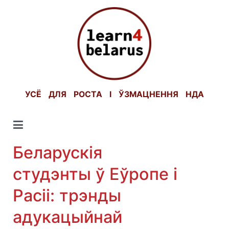
Skip
to
content
УСЁ ДЛЯ РОСТА І ЎЗМАЦНЕННЯ НДА
Беларускія
студэнты ў Еўропе і
Расіі: трэнды
адукацыйнай