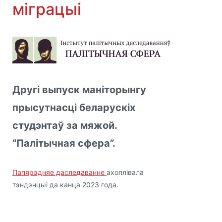
міграцыі
Другі выпуск маніторынгу
прысутнасці беларускіх
студэнтаў за мяжой.
“Палітычная сфера”.
Папярэдняе даследаванне
ахоплівала
тэндэнцыі да канца 2023 года.