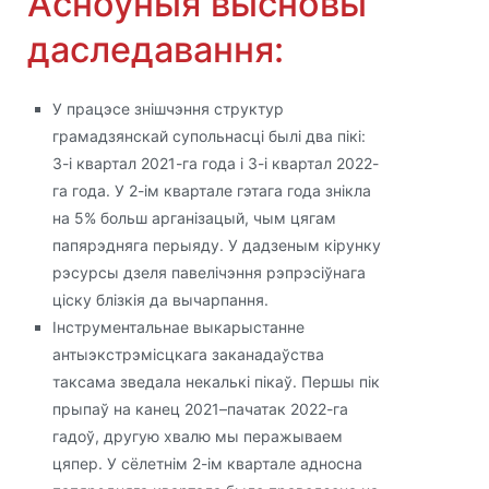
Асноўныя высновы
даследавання:
У працэсе знішчэння структур
грамадзянскай супольнасці былі два пікі:
3-і квартал 2021-га года і 3-і квартал 2022-
га года. У 2-ім квартале гэтага года знікла
на 5% больш арганізацый, чым цягам
папярэдняга перыяду. У дадзеным кірунку
рэсурсы дзеля павелічэння рэпрэсіўнага
ціску блізкія да вычарпання.
Інструментальнае выкарыстанне
антыэкстрэмісцкага заканадаўства
таксама зведала некалькі пікаў. Першы пік
прыпаў на канец 2021–пачатак 2022-га
гадоў, другую хвалю мы перажываем
цяпер. У сёлетнім 2-ім квартале адносна