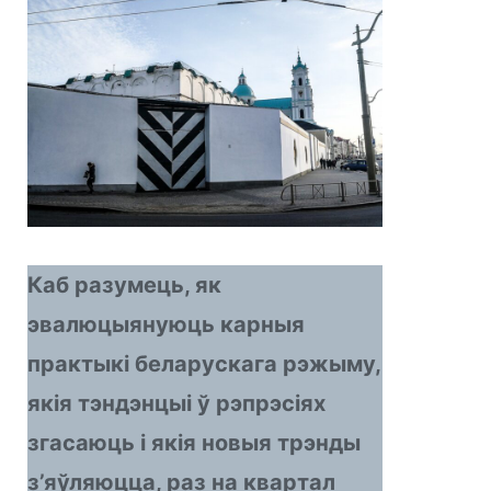
Каб разумець, як
эвалюцыянуюць карныя
практыкі беларускага рэжыму,
якія тэндэнцыі ў рэпрэсіях
згасаюць і якія новыя трэнды
з’яўляюцца, раз на квартал