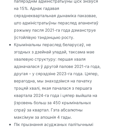
папярэднім адміністратыўны ціск знізіўся
на 15%. Аднак гадавая
сярэднеквартальная дынаміка паказвае,
што адміністратыўны пераслед апанентаў
рэжыму пасля 2021-га года дэманструе
ўстойлівую тэндэнцыю росту.
Крымінальны пераслед беларусаў, не
згодных з дзейнай уладай, таксама мае
хвалевую структуру: першая хваля
адзначалася ў другой палове 2021-га года,
другая – у сярэдзіне 2023-га года. Цяпер,
верагодна, мы знаходзімся на пачатку
трэцяй хвалі, якая пачалася з першага
квартала 2024-га года і цяпер выйшла на
ўзровень больш за 450 крымінальных
спраў за квартал. Гэта абсалютны
максімум за апошнія 4 гады.
Пік прызнання асуджаных палітычнымі