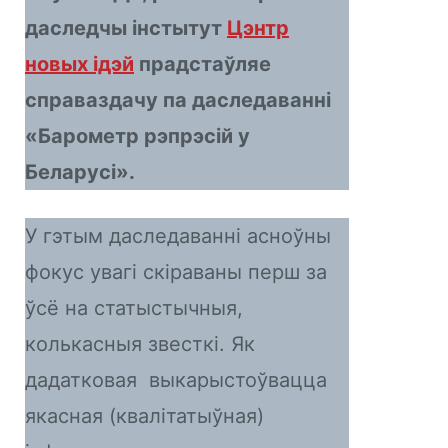
даследчы інстытут
Цэнтр
новых ідэй
прадстаўляе
справаздачу па даследаванні
«Барометр рэпрэсій у
Беларусі».
У гэтым даследаванні асноўны
фокус увагі скіраваны перш за
ўсё на статыстычныя,
колькасныя звесткі. Як
дадатковая выкарыстоўвацца
якасная (квалітатыўная)