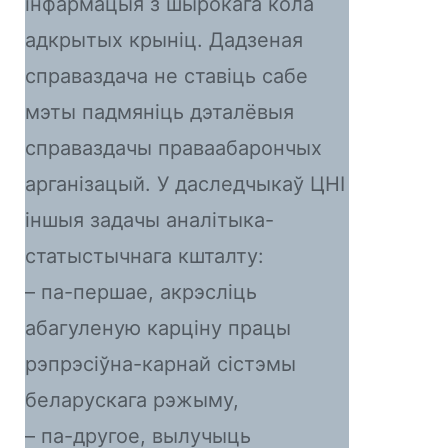
інфармацыя з шырокага кола
адкрытых крыніц. Дадзеная
справаздача не ставіць сабе
мэты падмяніць дэталёвыя
справаздачы праваабарончых
арганізацый. У даследчыкаў ЦНІ
іншыя задачы аналітыка-
статыстычнага кшталту:
– па-першае, акрэсліць
абагуленую карціну працы
рэпрэсіўна-карнай сістэмы
беларускага рэжыму,
– па-другое, вылучыць