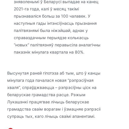
зняволенымі ў Беларусі выпадае на канец
2021-га года, калі ў месяц такімі
прызнаваліся больш за 100 чалавек. У
наступныя гады інтэнсіўнасць прызнання
палітвязнямі была ніжэйшай, аднак у
справаздачным перыядзе колькасць
“новых” палітвязняў перавысіла аналагічны
паказнік мінулага квартала на 80%.
Высунутая раней гіпотэза аб тым, што ў канцы
мінулага года пачалася новая “рэпрэсіўная
хваля”, спраўджваецца – рэпрэсіўны ціск на
беларускае грамадства расце. Рэжым
Лукашэнкі працягвае лічыць беларускае
грамадства сваім ворагам і ўзмацняе рэпрэсіі
супраць тых, каго лічыць сваімі апанентамі.