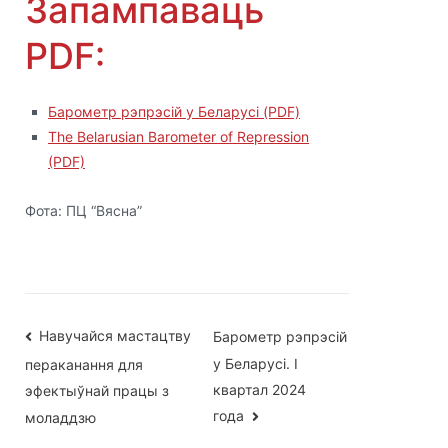
Запампаваць
PDF:
Барометр рэпрэсій у Беларусі (PDF)
The Belarusian Barometer of Repression
(PDF)
Фота: ПЦ “Вясна”
Навігацыя
Навучайся мастацтву
Барометр рэпрэсій
у Беларусі. I
пераканання для
па
квартал 2024
эфектыўнай працы з
запісах
года
моладдзю