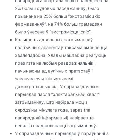
папярэдняга квартала было праведзена на
2% больш судовых пасяджэнняў, было
прызнана на 25% больш “экстрэмісцкіх
фармаванняў”, на 74% больш грамадзян
было ўнесена ў “экстрэмісцкі спіс”.
Колькасць адвольных затрыманняў
палітычных апанентаў таксама змяняецца
хвалепадобна. Улады маштабна рэагуюць
праз гэта на любыя раздражняльнікі,
пачынаючы ад вулічных пратэстаў і
заканчваючы ініцыятывамі
дэмакратычных сіл. У справаздачным
перыядзе пасля “электаральнай хвалі”
затрыманняў, што набірала моц з
сярэдзіны мінулага года, зараз (па
папярэдняй інфармацыі) назіраецца
невялікі спад колькасці затрыманняў.
У справаздачным перыядзе ў параўнанні з