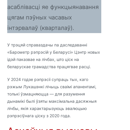
асаблівасці яе функцыянавання
цягам пэўных часавых
інтэрвалаў (кварталаў).
У трэцяй справаздачы па даследаванні
«Барометр рэпрэсій у Беларусі» Цэнтр новых
ідэй паказвае на лічбах, што ціск на
беларускае грамадства працягвае расці.
У 2024 годзе рэпрэсіі супраць тых, каго
рэжым Лукашэнкі лічыць сваімі апанентамі,
толькі ўзмацняюцца — для разумення
дынамікі былі ўзяты максімальна дасяжныя
лічбы, якія характарызуюць эвалюцыю
рэпрэсіўнага ціску з 2020 года.