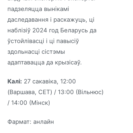
падзеляцца вынікамі
даследавання і раскажуць, ці
наблізіў 2024 год Беларусь да
ўстойлівасці і ці павысіў
здольнасці сістэмы
адаптавацца да крызісаў.
Калі:
27 сакавіка, 12:00
(Варшава, CET) / 13:00 (Вільнюс)
/ 14:00 (Мінск)
Фармат: анлайн