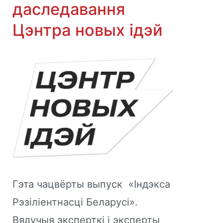
даследавання
Цэнтра новых ідэй
Гэта чацвёрты выпуск «Індэкса
Рэзіліентнасці Беларусі».
Вядучыя эксперткі і эксперты