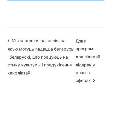
Навігацыя
Міжнародная вакансія, на
Дзве
праграмы
якую могуць падацца беларусы
па
для лідараў і
і беларускі, што працуюць на
запісах
лідарак у
стыку культуры і прадухілення
розных
канфліктаў
сферах