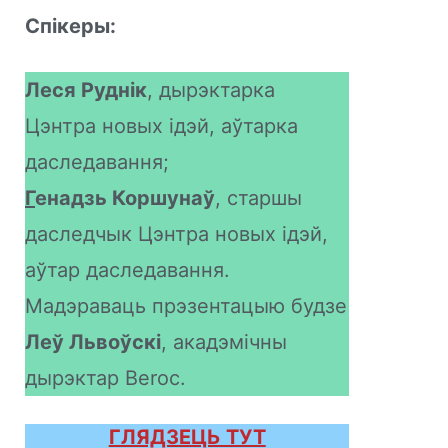
Спікеры:
Леся Руднік
, дырэктарка
Цэнтра новых ідэй, аўтарка
даследавання;
Г
енадзь Коршунаў
, старшы
даследчык Цэнтра новых ідэй,
аўтар даследавання.
Мадэраваць прэзентацыю будзе
Леў Львоўскі
, акадэмічны
дырэктар Beroc.
ГЛЯДЗЕЦЬ ТУТ