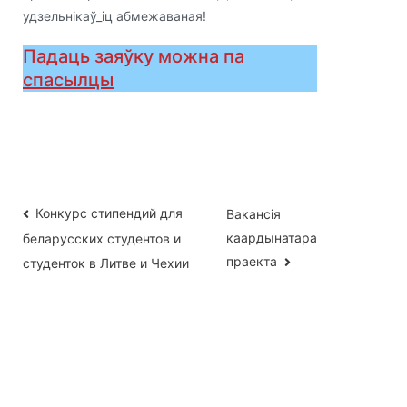
удзельнікаў_іц абмежаваная!
Падаць заяўку можна па
спасылцы
Навігацыя
Конкурс стипендий для
Вакансія
каардынатара
беларусских студентов и
па
праекта
студенток в Литве и Чехии
запісах