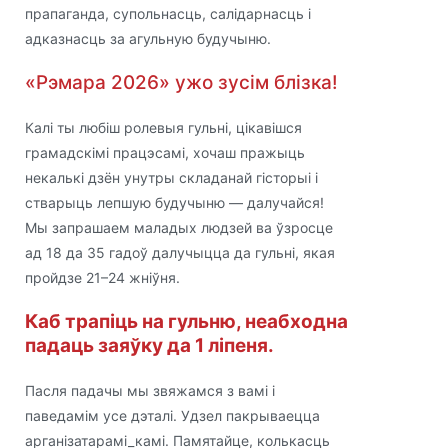
прапаганда, супольнасць, салідарнасць і
адказнасць за агульную будучыню.
«Рэмара 2026» ужо зусім блізка!
Калі ты любіш ролевыя гульні, цікавішся
грамадскімі працэсамі, хочаш пражыць
некалькі дзён унутры складанай гісторыі і
стварыць лепшую будучыню — далучайся!
Мы запрашаем маладых людзей ва ўзросце
ад 18 да 35 гадоў далучыцца да гульні, якая
пройдзе 21–24 жніўня.
Каб трапіць на гульню, неабходна
падаць заяўку да 1 ліпеня.
Пасля падачы мы звяжамся з вамі і
паведамім усе дэталі. Удзел пакрываецца
арганізатарамі_камі. Памятайце, колькасць