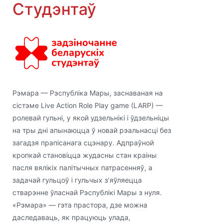
Студэнтаў
Рэмара — Рэспубліка Мары, заснаваная на
сістэме Live Action Role Play game (LARP) —
ролевай гульні, у якой удзельнікі і ўдзельніцы
на тры дні апынаюцца ў новай рэальнасці без
загадзя прапісанага сцэнару. Адпраўной
кропкай становіцца жудасны стан краіны
пасля вялікіх палітычных патрасенняў, а
задачай гульцоў і гульчых з’яўляецца
стварэнне ўласнай Рэспублікі Мары з нуля.
«Рэмара» — гэта прастора, дзе можна
даследаваць, як працуюць улада,