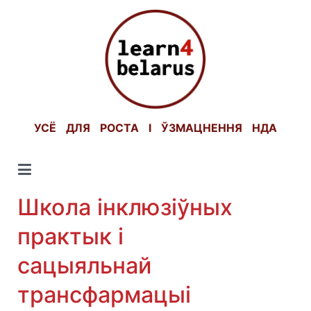
Skip
to
content
УСЁ ДЛЯ РОСТА І ЎЗМАЦНЕННЯ НДА
Школа інклюзіўных
практык і
сацыяльнай
трансфармацыі