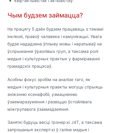
квір-актывістак і актывістаў.
Чым будзем займацца?
На працягу 5 дзён будзем працаваць з тэмамі
інклюзіі, правоў чалавека і камунікацыі. Увага
будзе нададзена ўплыву мовы і наратываў на
ўспрыманне ўразлівых груп, а таксама ролі
медыя і культурных практык у фарміраванні
грамадскіх працэсаў.
Асобны фокус зробім на аналізе таго, як
медыя і культурныя праекты могуць спрыяць
зніжэнню ксенафобіі, узмацненню
ўзаемаразумення і развіццю ўстойлівага
міжгрупавога ўзаемадзеяння.
Заняткі будуць весці трэнер:кі J4T, а таксама
запрошаныя эксперт:кі ў галіне медыя і