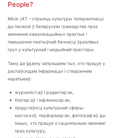
People?
Місія J4T – спрыяць культуры талерантнасці
ды інклюзіі ў беларускім грамадстве праз
змяненне камунікацыйных практык і
павышэнне пазітыўнай бачнасці ўразлівых
груп у культурнай і медыйнай прасторы.
Таму да ўдзелу запрашаем тых, хто працуе з
распаўсюдам інфармацыі і стварэннем
наратываў:
журналіст:аў і рэдактар:ак,
блогер:аў і інфлюэнсер:ак,
прадстаўні:ц культурнай сферы:
маста:коў, перформер:ак, фатограф:аў ды
іншых, хто працуе з сацыяльнымі зменамі
праз культуру,