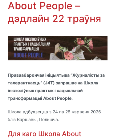
About People –
дэдлайн 22 траўня
Праваабарончая ініцыятыва “Журналісты за
талерантнасць” (J4T) запрашае на Школу
інклюзіўных практык і сацыяльнай
трансфармацыі About People.
Школа адбудзецца з 24 па 28 чэрвеня 2026
бліз Варшавы, Польшча.
Для каго Школа About