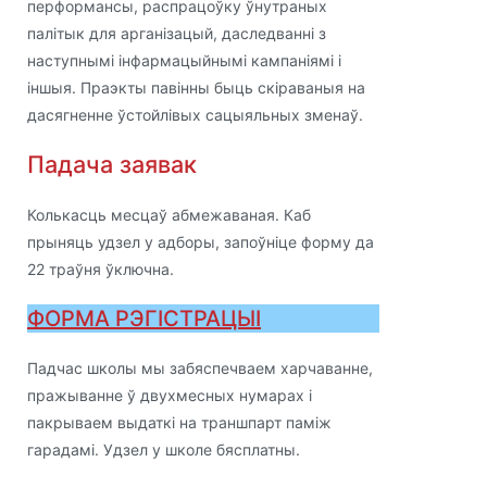
перформансы, распрацоўку ўнутраных
палітык для арганізацый, даследванні з
наступнымі інфармацыйнымі кампаніямі і
іншыя. Праэкты павінны быць скіраваныя на
дасягненне ўстойлівых сацыяльных зменаў.
Падача заявак
Колькасць месцаў абмежаваная. Каб
прыняць удзел у адборы, запоўніце форму да
22 траўня ўключна.
ФОРМА РЭГІСТРАЦЫІ
Падчас школы мы забяспечваем харчаванне,
пражыванне ў двухмесных нумарах і
пакрываем выдаткі на траншпарт паміж
гарадамі. Удзел у школе бясплатны.