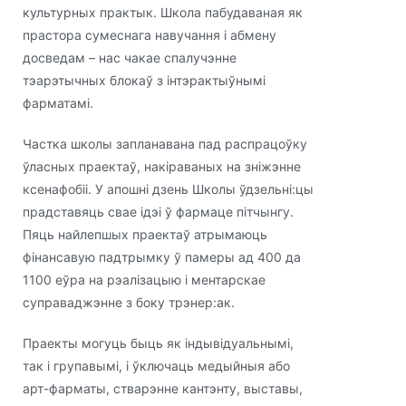
культурных практык. Школа пабудаваная як
прастора сумеснага навучання і абмену
досведам – нас чакае спалучэнне
тэарэтычных блокаў з інтэрактыўнымі
фарматамі.
Частка школы запланавана пад распрацоўку
ўласных праектаў, накіраваных на зніжэнне
ксенафобіі. У апошні дзень Школы ўдзельні:цы
прадставяць свае ідэі ў фармаце пітчынгу.
Пяць найлепшых праектаў атрымаюць
фінансавую падтрымку ў памеры ад 400 да
1100 еўра на рэалізацыю і ментарскае
суправаджэнне з боку трэнер:ак.
Праекты могуць быць як індывідуальнымі,
так і групавымі, і ўключаць медыйныя або
арт-фарматы, стварэнне кантэнту, выставы,