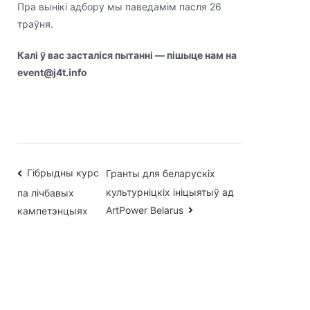
Пра вынікі адбору мы паведамім пасля 26
траўня.
Калі ў вас засталіся пытанні — пішыце нам на
event@j4t.info
Навігацыя
Гібрыдны курс
Гранты для беларускіх
культурніцкіх ініцыятыў ад
па лічбавых
па
ArtPower Belarus
кампетэнцыях
запісах