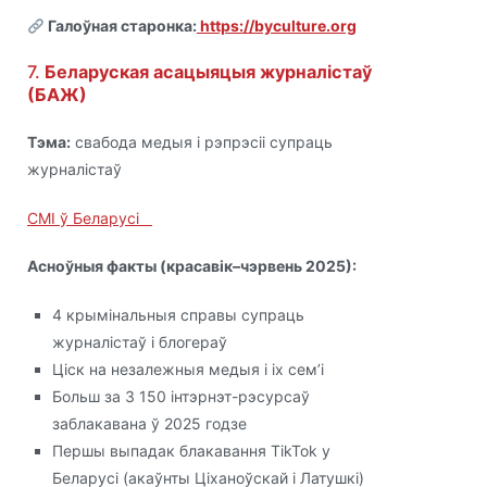
Галоўная старонка:
https://byculture.org
7.
Беларуская асацыяцыя журналістаў
(БАЖ)
Тэма:
свабода медыя і рэпрэсіі супраць
журналістаў
СМІ ў Беларусі
Асноўныя факты (красавік–чэрвень 2025):
4 крымінальныя справы супраць
журналістаў і блогераў
Ціск на незалежныя медыя і іх сем’і
Больш за 3 150 інтэрнэт-рэсурсаў
заблакавана ў 2025 годзе
Першы выпадак блакавання TikTok у
Беларусі (акаўнты Ціханоўскай і Латушкі)