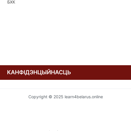
запісах
БХК
КАНФІДЭНЦЫЙНАСЦЬ
Copyright © 2025 learn4belarus.online