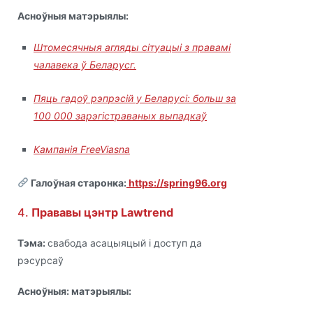
Асноўныя матэрыялы:
Штомесячныя агляды сітуацыі з правамі
чалавека ў Беларусг.
Пяць гадоў рэпрэсій у Беларусі: больш за
100 000 зарэгістраваных выпадкаў
Кампанія FreeViasna
Галоўная старонка:
https://spring96.org
4.
Прававы цэнтр Lawtrend
Тэма:
свабода асацыяцый і доступ да
рэсурсаў
Асноўныя: матэрыялы: