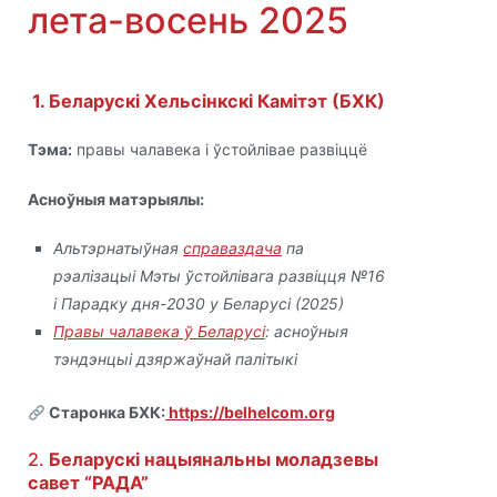
лета-восень 2025
1. Беларускі Хельсінкскі Камітэт (БХК)
Тэма:
правы чалавека і ўстойлівае развіццё
Асноўныя матэрыялы:
Альтэрнатыўная
справаздача
па
рэалізацыі Мэты ўстойлівага развіцця №16
і Парадку дня-2030 у Беларусі (2025)
Правы чалавека ў Беларусі
: асноўныя
тэндэнцыі дзяржаўнай палітыкі
Старонка БХК:
https://belhelcom.org
2.
Беларускі нацыянальны моладзевы
савет “РАДА”