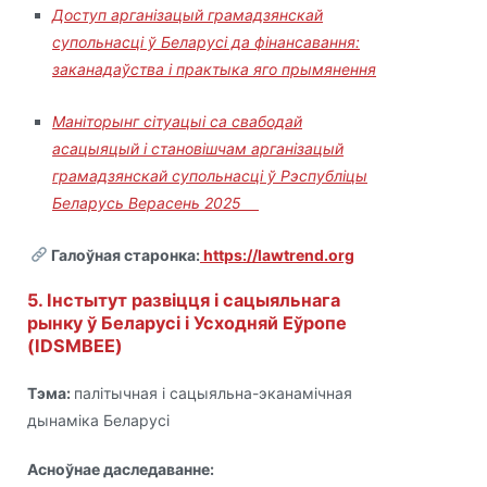
Доступ арганізацый грамадзянскай
супольнасці ў Беларусі да фінансавання:
заканадаўства і практыка яго прымянення
Маніторынг сітуацыі са свабодай
асацыяцый і становішчам арганізацый
грамадзянскай супольнасці ў Рэспубліцы
Беларусь Верасень 2025
Галоўная старонка:
https://lawtrend.org
5. Інстытут развіцця і сацыяльнага
рынку ў Беларусі і Усходняй Еўропе
(IDSMBEE)
Тэма:
палітычная і сацыяльна-эканамічная
дынаміка Беларусі
Асноўнае даследаванне: