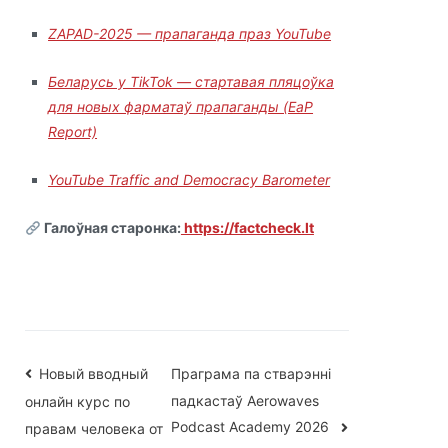
ZAPAD-2025 — прапаганда праз YouTube
Беларусь у TikTok — стартавая пляцоўка
для новых фарматаў прапаганды (EaP
Report)
YouTube Traffic and Democracy Barometer
Галоўная старонка:
https://factcheck.lt
Навігацыя
Новый вводный
Праграма па стварэнні
падкастаў Aerowaves
онлайн курс по
па
Podcast Academy 2026
правам человека от