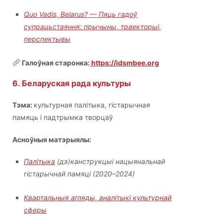
Quo Vadis, Belarus? — Пяць гадоў
супрацьстаяння: прычыны, траекторыі,
перспектывы
Галоўная старонка:
https://idsmbee.org
6. Беларуская рада культуры
Тэма:
культурная палітыка, гістарычная
памяць і падтрымка творцаў
Асноўныя матэрыялы:
Палітыка
(дэ)канструкцыі нацыянальнай
гістарычнай памяці (2020–2024)
Квартальныя агляды, аналітыкі культурнай
сферы