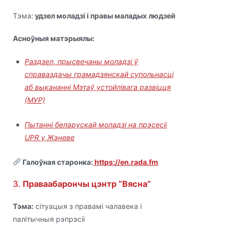
Тэма:
удзел моладзі і правы маладых людзей
Асноўныя матэрыялы:
Раздзел, прысвечаны моладзі ў
справаздачы грамадзянскай супольнасці
аб выкананні Мэтаў устойлівага развіцця
(МУР)
Пытанні беларускай моладзі на прэсесіі
UPR у Жэневе
Галоўная старонка:
https://en.rada.fm
3.
Праваабарончы цэнтр “Вясна”
Тэма:
сітуацыя з правамі чалавека і
палітычныя рэпрэсіі