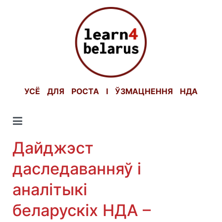
Skip
to
content
УСЁ ДЛЯ РОСТА І ЎЗМАЦНЕННЯ НДА
Дайджэст
даследаванняў і
аналітыкі
беларускіх НДА –