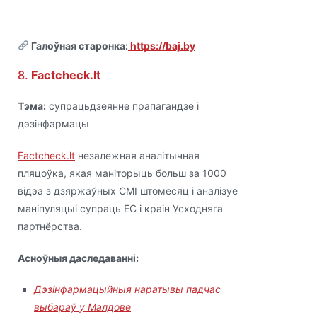
Галоўная старонка:
https://baj.by
8.
Factcheck.lt
Тэма:
супрацьдзеянне прапагандзе і
дэзінфармацы
Factcheck.lt
незалежная аналітычная
пляцоўка, якая маніторыць больш за 1000
відэа з дзяржаўных СМІ штомесяц і аналізуе
маніпуляцыі супраць ЕС і краін Усходняга
партнёрства.
Асноўныя даследаванні:
Дэзінфармацыйныя наратывы падчас
выбараў у Малдове