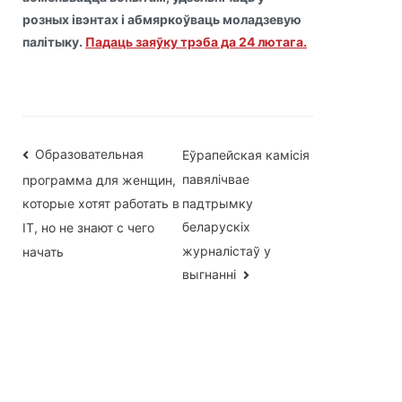
розных івэнтах і абмяркоўваць моладзевую
палітыку.
Падаць заяўку трэба да 24 лютага.
Навігацыя
Образовательная
Еўрапейская камісія
павялічвае
программа для женщин,
па
падтрымку
которые хотят работать в
запісах
беларускіх
IT, но не знают с чего
журналістаў у
начать
выгнанні