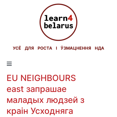
Skip
to
content
УСЁ ДЛЯ РОСТА І ЎЗМАЦНЕННЯ НДА
EU NEIGHBOURS
east запрашае
маладых людзей з
краін Усходняга