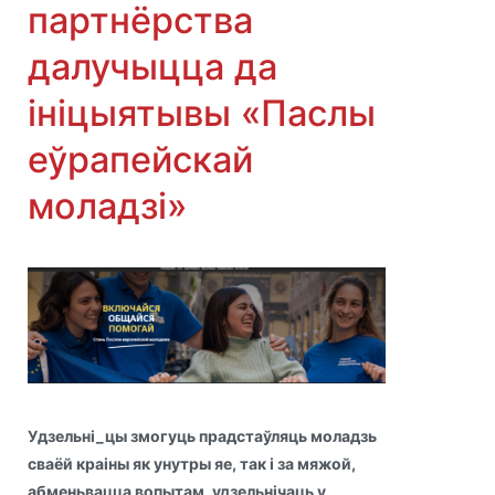
партнёрства
далучыцца да
ініцыятывы «Паслы
еўрапейскай
моладзі»
Удзельні_цы змогуць прадстаўляць моладзь
сваёй краіны як унутры яе, так і за мяжой,
абменьвацца вопытам, удзельнічаць у