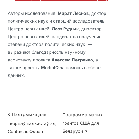
Авторы исследования:
Марат Леснов
, доктор
политических наук и старший исследователь
Центра новых идей;
Леся Рудник
, директор
Центра новых идей, кандидат на получение
степени доктора политических наук, —
выражают благодарность научному
ассистенту проекта
Алексею Петренко
, а
также проекту
MediaIQ
за помощь в сборе
данных.
Навігацыя
Падтрымка для
Программа малых
грантов США для
творцаў падкастаў ад
па
Беларуси
Content is Queen