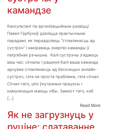
камандзе
Кансультант па арганізацыйным развіцці
Павел Гарбуноў дзеліцца практычнымі
парадамі, як пераадолець “стомленасць ад
сустрэч” і накіраваць энергію каманды ў
патрэбнае рэчышча. Калі сустрэчы з’ядаюць
ваш час: сігналы і рашэнні Калі ваша каманда
адчувае стомленасць ад бясконцых анлайн-
сустрэч, гэта не проста праблема, гэта сігнал.
Сігнал таго, што ўнутраныя працэсы і
камунікацыя маюць хібы. Замест таго, каб
[…]
Read More
Як не загрузнуць у
руціне: слатаванне