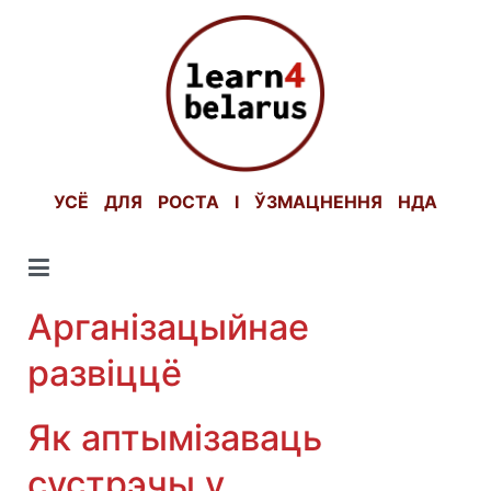
Skip
to
content
УСЁ ДЛЯ РОСТА І ЎЗМАЦНЕННЯ НДА
Арганізацыйнае
развіццё
Як аптымізаваць
сустрэчы у