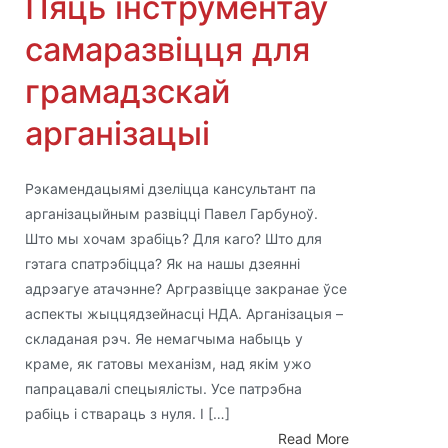
Пяць інструментаў
самаразвіцця для
грамадзскай
арганізацыі
Рэкамендацыямі дзеліцца кансультант па
арганізацыйным развіцці Павел Гарбуноў.
Што мы хочам зрабіць? Для каго? Што для
гэтага спатрэбіцца? Як на нашы дзеянні
адрэагуе атачэнне? Аргразвіцце закранае ўсе
аспекты жыццядзейнасці НДА. Арганізацыя –
складаная рэч. Яе немагчыма набыць у
краме, як гатовы механізм, над якім ужо
папрацавалі спецыялісты. Усе патрэбна
рабіць і ствараць з нуля. І […]
Read More