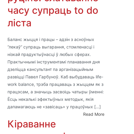
часу супраць to do
ліста
Баланс жыцця і працы – адзін з асноўных
“лекаў” супраць выгарання, стомленасці і
нізкай прадуктыўнасці ў любых сферах.
Практычнымі інструментамі планавання дня
дзеліцца кансультант па арганізацыйным
развіцці Павел Гарбуноў. Каб выбудаваць life-
work balance, трэба працаваць з жыццем як з
працэсам, а значыць засвоіць чатыры ўменні:
Ёсць некалькі эфектыўных методык, якія
дапамагаюць не «завісаць» у працоўных […]
Read More
Кіраванне