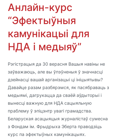
Анлайн-курс
“Эфектыўныя
камунікацыі для
НДА і медыяў”
Рэгістрацыя да 30 верасня Вашыя навіны не
заўважаюць, але вы ўпэўненыя ў значнасці
дзейнасці вашай арганізацыі ці ініцыятывы?
Давайце разам разбярэмся, як пасябраваць з
медыямі, дагрукацца да сваёй аўдыторыі і
вынесці важную для НДА сацыяльную
праблему ў эпіцэнтр увагі грамадства.
Беларуская асацыяцыя журналістаў сумесна
з Фондам ім. Фрыдрыха Эберта праводзіць
курс па эфектыўных камунікацыях.